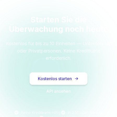
Starten Sie die
Überwachung noch heute
Kostenlos für bis zu 10 Einheiten — Unternehmen
oder Privatpersonen. Keine Kreditkarte
erforderlich.
Kostenlos starten
API ansehen
Keine Kreditkarte nötig
In 2 Minuten startklar