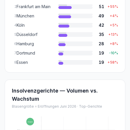
Frankfurt am Main
51
2
+
55
%
München
49
3
+
4
%
Köln
42
4
+
5
%
Düsseldorf
35
5
+
13
%
Hamburg
28
6
+
8
%
Dortmund
19
7
-10
%
Essen
19
8
+
58
%
Insolvenzgerichte — Volumen vs.
Wachstum
Blasengröße = Eröffnungen
Juni 2026
· Top-Gerichte
Charlot
100