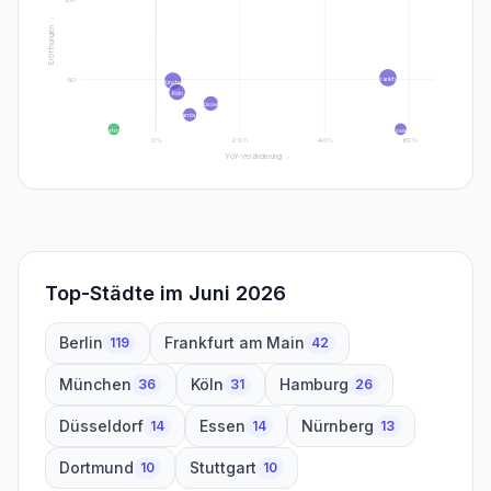
Eröffnungen →
Frankfu
50
München
Köln
Düsseld
Hamburg
Dortmun
Essen
0
%
20
%
40
%
60
%
YoY-Veränderung →
Top-Städte im
Juni 2026
Berlin
Frankfurt am Main
119
42
München
Köln
Hamburg
36
31
26
Düsseldorf
Essen
Nürnberg
14
14
13
Dortmund
Stuttgart
10
10