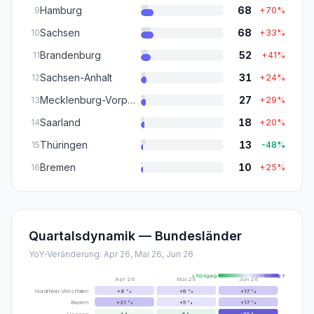
Hamburg
68
9
+
70
%
Sachsen
68
10
+
33
%
Brandenburg
52
11
+
41
%
Sachsen-Anhalt
31
12
+
24
%
Mecklenburg-Vorpommern
27
13
+
29
%
Saarland
18
14
+
20
%
Thüringen
13
15
-48
%
Bremen
10
16
+
25
%
Quartalsdynamik — Bundesländer
YoY-Veränderung:
Apr 26, Mai 26, Jun 26
↓ Rückgang
Anstieg ↑
Apr 26
Mai 26
Jun 26
Nordrhein-Westfalen
+
8
%
+
9
%
+
17
%
Bayern
+
21
%
+
5
%
+
17
%
Hessen