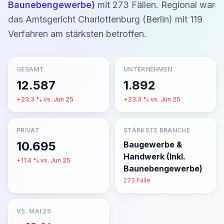
Baunebengewerbe)
mit
273
Fällen.
Regional war
das Amtsgericht
Charlottenburg (Berlin)
mit
119
Verfahren am stärksten betroffen.
GESAMT
UNTERNEHMEN
12.587
1.892
+
23.3
% vs.
Jun 25
+
23.3
% vs.
Jun 25
PRIVAT
STÄRKSTE BRANCHE
10.695
Baugewerbe &
Handwerk (Inkl.
+
11.4
% vs.
Jun 25
Baunebengewerbe)
273
Fälle
VS.
MAI 26