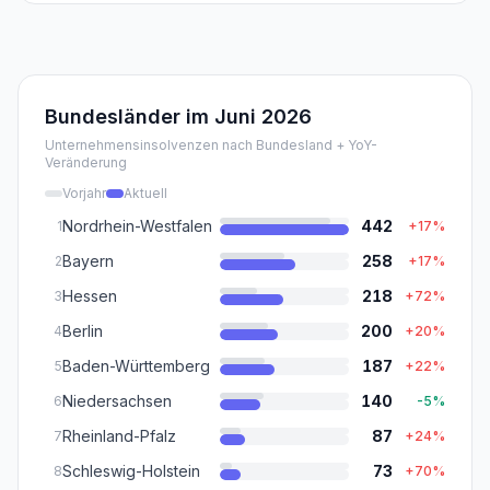
Bundesländer im
Juni 2026
Unternehmensinsolvenzen nach Bundesland + YoY-
Veränderung
Vorjahr
Aktuell
Nordrhein-Westfalen
442
1
+
17
%
Bayern
258
2
+
17
%
Hessen
218
3
+
72
%
Berlin
200
4
+
20
%
Baden-Württemberg
187
5
+
22
%
Niedersachsen
140
6
-5
%
Rheinland-Pfalz
87
7
+
24
%
Schleswig-Holstein
73
8
+
70
%