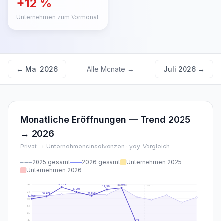
+
12
%
Unternehmen zum Vormonat
←
Mai 2026
Alle Monate →
Juli 2026
→
Monatliche Eröffnungen — Trend
2025
→
2026
Privat- + Unternehmensinsolvenzen · yoy-Vergleich
2025
gesamt
2026
gesamt
Unternehmen
2025
Unternehmen
2026
13,22
k
14
k
13,04
k
Peak
2025
2026
→
12,59
k
11,90
k
12
k
10,87
k
10,65
k
10,03
k
10
k
8
k
6
k
4
k
3,11
k