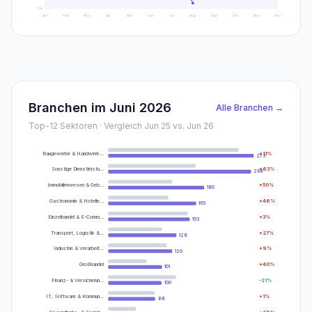
2
k
Jan
Feb
Mrz
Apr
Mai
Jun
Jul
Aug
Sep
Okt
Nov
Dez
Branchen im
Juni 2026
Alle Branchen →
Top-12 Sektoren · Vergleich
Jun 25
vs.
Jun 26
Baugewerbe & Handwerk…
+
11
%
273
Sonstige Dienstleistu…
+
63
%
268
Immobilienwesen & Geb…
+
50
%
180
Gastronomie & Hotelle…
+
46
%
165
Einzelhandel & E-Comm…
+
3
%
153
Transport, Logistik &…
+
27
%
128
Industrie & Verarbeit…
+
9
%
120
Großhandel
+
40
%
101
Finanz- & Versicherun…
-21
%
100
IT, Software & Kommun…
+
1
%
88