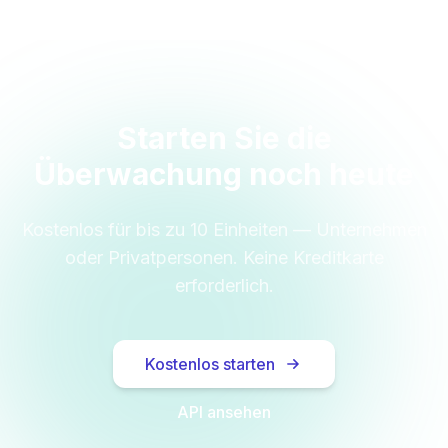
Starten Sie die
Überwachung noch heute
Kostenlos für bis zu 10 Einheiten — Unternehmen
oder Privatpersonen. Keine Kreditkarte
erforderlich.
Kostenlos starten
API ansehen