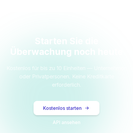
Starten Sie die
Überwachung noch heute
Kostenlos für bis zu 10 Einheiten — Unternehmen
oder Privatpersonen. Keine Kreditkarte
erforderlich.
Kostenlos starten
API ansehen