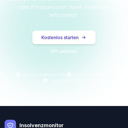
oder Privatpersonen. Keine Kreditkarte
erforderlich.
Kostenlos starten
API ansehen
Keine Kreditkarte nötig
In 2 Minuten startklar
Jederzeit kündbar
Insolvenzmonitor