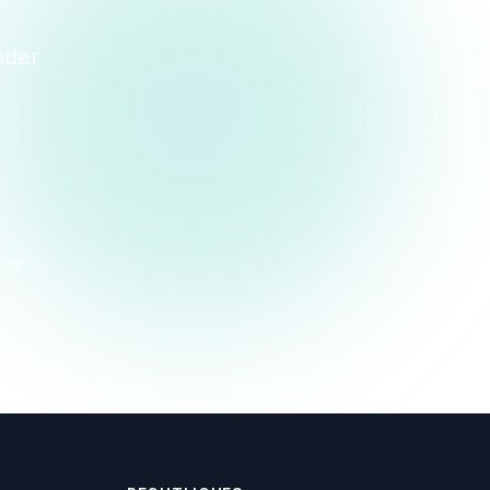
oder
dbar