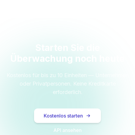
Starten Sie die
Überwachung noch heute
Kostenlos für bis zu 10 Einheiten — Unternehmen
oder Privatpersonen. Keine Kreditkarte
erforderlich.
Kostenlos starten
API ansehen