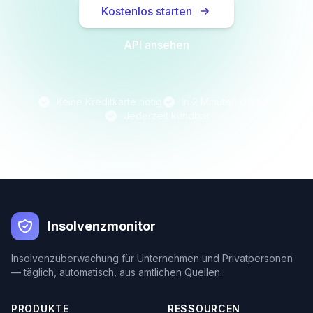
Kostenlos starten
API ansehen
Keine Kreditkarte nötig
In 2 Minuten startklar
Jederzeit kündbar
Insolvenzmonitor
Insolvenzüberwachung für Unternehmen und Privatpersonen
— täglich, automatisch, aus amtlichen Quellen.
PRODUKTE
RESSOURCEN