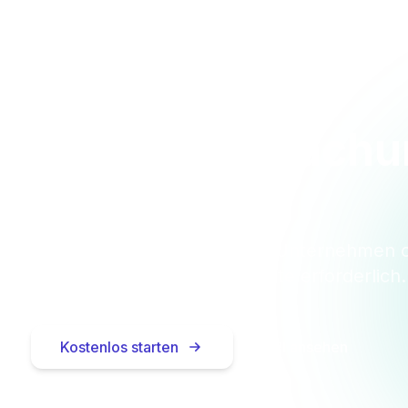
 Sie die Überwach
heute
tenlos für bis zu 10 Einheiten — Unternehmen 
Privatpersonen. Keine Kreditkarte erforderlich.
Kostenlos starten
API ansehen