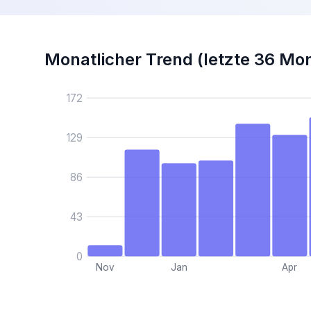
Monatlicher Trend (letzte 36 Mo
172
129
86
43
0
Nov
Jan
Apr