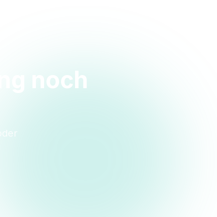
ung noch
oder