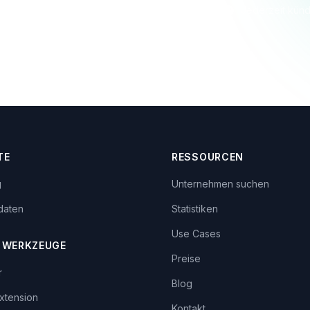
Keine Kreditkarte nötig
In 2 Minuten startklar
Jederzeit kün
TE
RESSOURCEN
g
Unternehmen suchen
daten
Statistiken
Use Cases
 WERKZEUGE
Preise
r
Blog
xtension
Kontakt