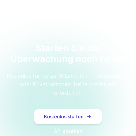
Starten Sie die
Überwachung noch heute
Kostenlos für bis zu 10 Einheiten — Unternehmen
oder Privatpersonen. Keine Kreditkarte
erforderlich.
Kostenlos starten
API ansehen