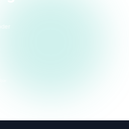
oder
dbar