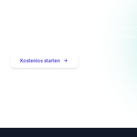
heute
tenlos für bis zu 10 Einheiten — Unternehmen 
Privatpersonen. Keine Kreditkarte erforderlich.
Kostenlos starten
API ansehen
Keine Kreditkarte nötig
In 2 Minuten startklar
Jederzeit kün