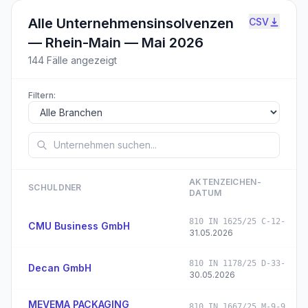
Alle Unternehmensinsolvenzen
CSV
—
Rhein-Main — Mai 2026
144
Fälle angezeigt
Filtern:
AKTENZEICHEN­
SCHULDNER
DATUM
810 IN 1625/25 C-12-
CMU Business GmbH
31.05.2026
810 IN 1178/25 D-33-
Decan GmbH
30.05.2026
MEVEMA PACKAGING
810 IN 1667/25 M-9-9