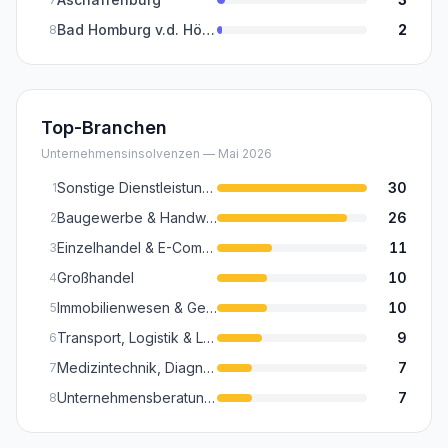
Bad Homburg v.d. Höhe
2
8
Top-Branchen
Unternehmensinsolvenzen —
Mai 2026
Sonstige Dienstleistungen (Kultur, Sport, Reinigung, Sicherheit, Wellness)
30
1
Baugewerbe & Handwerk (Inkl. Baunebengewerbe)
26
2
Einzelhandel & E-Commerce (Inkl. Textilhandel)
11
3
Großhandel
10
4
Immobilienwesen & Gebäudemanagement
10
5
Transport, Logistik & Lagerei
9
6
Medizintechnik, Diagnostik & Optik (Hochtechnologie-Fertigung)
7
7
Unternehmensberatung, Recht & Steuern
7
8