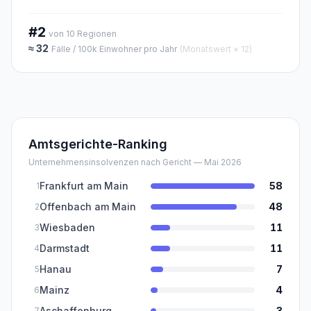
#2
von
10
Regionen
≈
32
Fälle / 100k Einwohner pro Jahr
(Monatswert × 12)
Amtsgerichte-Ranking
Unternehmensinsolvenzen nach Gericht — Mai 2026
Frankfurt am Main
58
1
Offenbach am Main
48
2
Wiesbaden
11
3
Darmstadt
11
4
Hanau
7
5
Mainz
4
6
Aschaffenburg
3
7