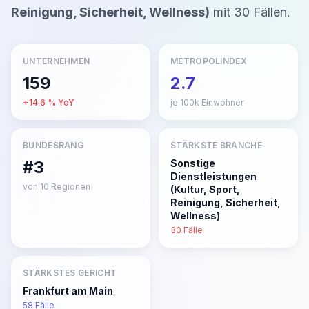
Reinigung, Sicherheit, Wellness)
mit
30
Fällen
.
UNTERNEHMEN
METROPOLINDEX
159
2.7
+
14.6
% YoY
je 100k Einwohner
BUNDESRANG
STÄRKSTE BRANCHE
#3
Sonstige
Dienstleistungen
von
10
Regionen
(Kultur, Sport,
Reinigung, Sicherheit,
Wellness)
30
Fälle
STÄRKSTES GERICHT
Frankfurt am Main
58
Fälle