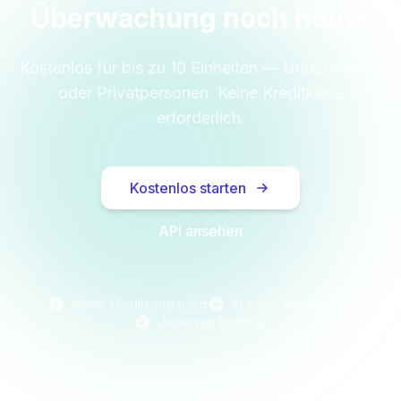
Überwachung noch heute
Kostenlos für bis zu 10 Einheiten — Unternehmen
oder Privatpersonen. Keine Kreditkarte
erforderlich.
Kostenlos starten
API ansehen
Keine Kreditkarte nötig
In 2 Minuten startklar
Jederzeit kündbar