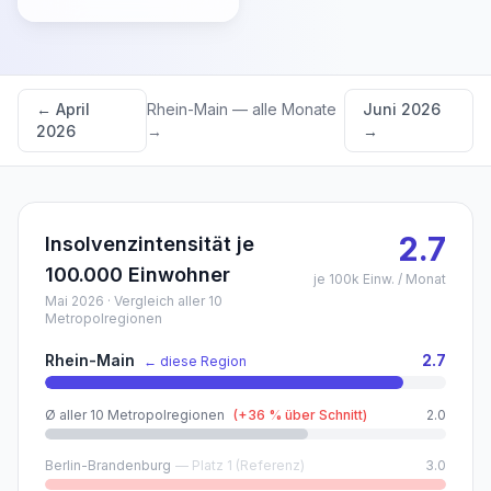
←
April
Rhein-Main
— alle Monate
Juni 2026
2026
→
→
2.7
Insolvenzintensität je
100.000 Einwohner
je 100k Einw. / Monat
Mai 2026
· Vergleich aller 10
Metropolregionen
Rhein-Main
2.7
← diese Region
Ø aller 10 Metropolregionen
(
+
36
% über Schnitt)
2.0
Berlin-Brandenburg
— Platz 1 (Referenz)
3.0