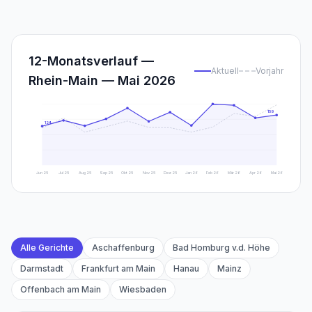
12-Monatsverlauf —
Aktuell
Vorjahr
Rhein-Main — Mai 2026
159
124
Jun 25
Jul 25
Aug 25
Sep 25
Okt 25
Nov 25
Dez 25
Jan 26
Feb 26
Mär 26
Apr 26
Mai 26
Alle Gerichte
Aschaffenburg
Bad Homburg v.d. Höhe
Darmstadt
Frankfurt am Main
Hanau
Mainz
Offenbach am Main
Wiesbaden