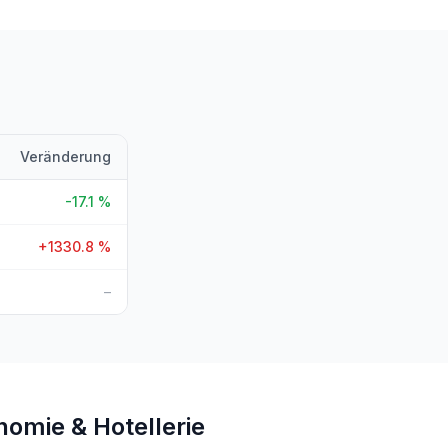
Veränderung
-17.1
%
+
1330.8
%
–
nomie & Hotellerie