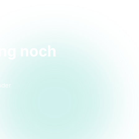
ung noch
oder