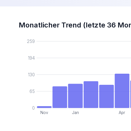
Monatlicher Trend (letzte 36 Mo
259
194
130
65
0
Nov
Jan
Apr