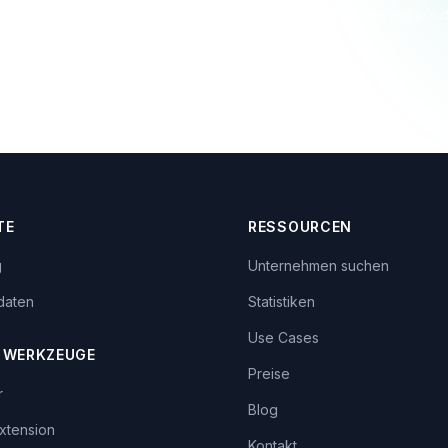
Keine Kreditkarte nötig
In 2 Minuten startklar
Jederzeit kün
TE
RESSOURCEN
g
Unternehmen suchen
daten
Statistiken
Use Cases
 WERKZEUGE
Preise
r
Blog
xtension
Kontakt