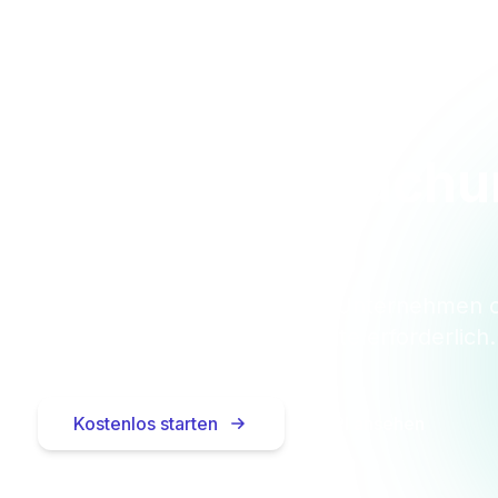
 Sie die Überwach
heute
tenlos für bis zu 10 Einheiten — Unternehmen 
Privatpersonen. Keine Kreditkarte erforderlich.
Kostenlos starten
API ansehen