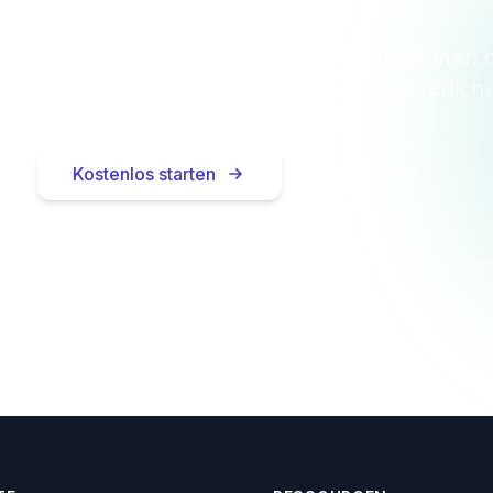
tenlos für bis zu 10 Einheiten — Unternehmen 
Privatpersonen. Keine Kreditkarte erforderlich.
Kostenlos starten
API ansehen
Keine Kreditkarte nötig
In 2 Minuten startklar
Jederzeit kün