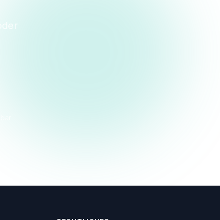
oder
dbar