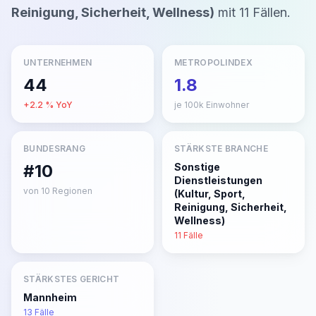
Reinigung, Sicherheit, Wellness)
mit
11
Fällen
.
UNTERNEHMEN
METROPOLINDEX
44
1.8
+
2.2
% YoY
je 100k Einwohner
BUNDESRANG
STÄRKSTE BRANCHE
#10
Sonstige
Dienstleistungen
von
10
Regionen
(Kultur, Sport,
Reinigung, Sicherheit,
Wellness)
11
Fälle
STÄRKSTES GERICHT
Mannheim
13
Fälle