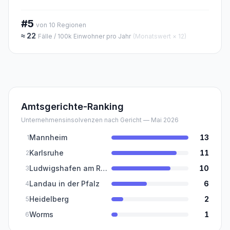
#5
von
10
Regionen
≈
22
Fälle / 100k Einwohner pro Jahr
(Monatswert × 12)
Amtsgerichte-Ranking
Unternehmensinsolvenzen nach Gericht — Mai 2026
Mannheim
13
1
Karlsruhe
11
2
Ludwigshafen am Rhein
10
3
Landau in der Pfalz
6
4
Heidelberg
2
5
Worms
1
6