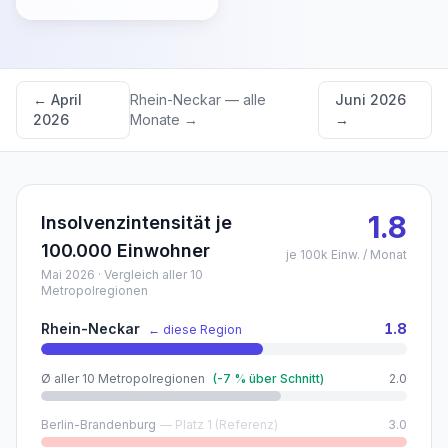
←
April
Rhein-Neckar
— alle
Juni 2026
2026
Monate →
→
1.8
Insolvenzintensität je
100.000 Einwohner
je 100k Einw. / Monat
Mai 2026
· Vergleich aller 10
Metropolregionen
Rhein-Neckar
1.8
← diese Region
Ø aller 10 Metropolregionen
(
-7
% über Schnitt)
2.0
Berlin-Brandenburg
— Platz 1 (Referenz)
3.0