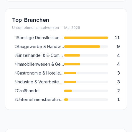
Top-Branchen
Unternehmensinsolvenzen —
Mai 2026
Sonstige Dienstleistungen (Kultur, Sport, Reinigung, Sicherheit, Wellness)
11
1
Baugewerbe & Handwerk (Inkl. Baunebengewerbe)
9
2
Einzelhandel & E-Commerce (Inkl. Textilhandel)
4
3
Immobilienwesen & Gebäudemanagement
4
4
Gastronomie & Hotellerie
3
5
Industrie & Verarbeitendes Gewerbe (Maschinenbau, Metall, Chemie)
3
6
Großhandel
2
7
Unternehmensberatung, Recht & Steuern
1
8