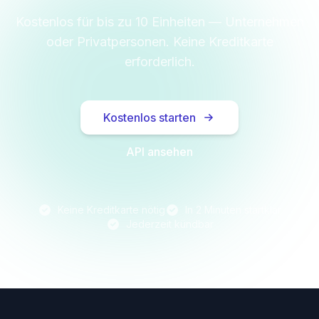
Kostenlos für bis zu 10 Einheiten — Unternehmen
oder Privatpersonen. Keine Kreditkarte
erforderlich.
Kostenlos starten
API ansehen
Keine Kreditkarte nötig
In 2 Minuten startklar
Jederzeit kündbar