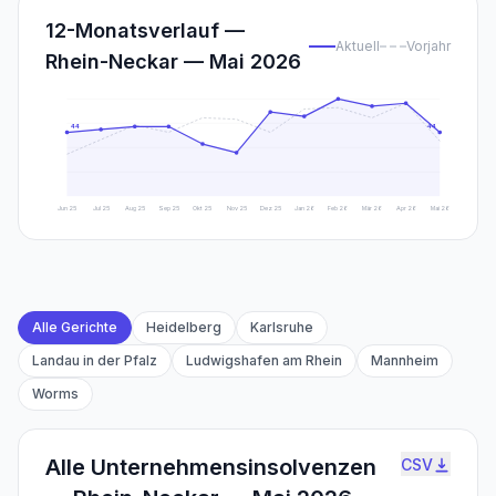
12-Monatsverlauf —
Aktuell
Vorjahr
Rhein-Neckar — Mai 2026
44
44
Jun 25
Jul 25
Aug 25
Sep 25
Okt 25
Nov 25
Dez 25
Jan 26
Feb 26
Mär 26
Apr 26
Mai 26
Alle Gerichte
Heidelberg
Karlsruhe
Landau in der Pfalz
Ludwigshafen am Rhein
Mannheim
Worms
Alle Unternehmensinsolvenzen
CSV