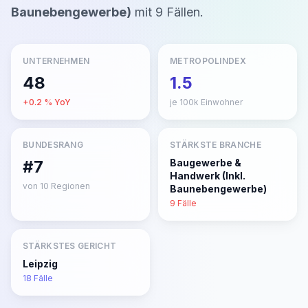
Baunebengewerbe)
mit
9
Fällen
.
UNTERNEHMEN
METROPOLINDEX
48
1.5
+
0.2
% YoY
je 100k Einwohner
BUNDESRANG
STÄRKSTE BRANCHE
#7
Baugewerbe &
Handwerk (Inkl.
von
10
Regionen
Baunebengewerbe)
9
Fälle
STÄRKSTES GERICHT
Leipzig
18
Fälle