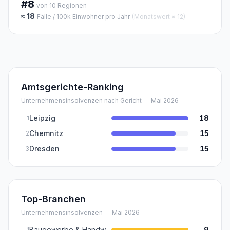
#8
von
10
Regionen
≈
18
Fälle / 100k Einwohner pro Jahr
(Monatswert × 12)
Amtsgerichte-Ranking
Unternehmensinsolvenzen nach Gericht — Mai 2026
Leipzig
18
1
Chemnitz
15
2
Dresden
15
3
Top-Branchen
Unternehmensinsolvenzen —
Mai 2026
Baugewerbe & Handwerk (Inkl. Baunebengewerbe)
9
1