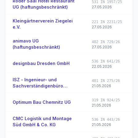
Röder Saal Hotel Restaurant
531 IN 1957/25
UG (haftungsbeschränkt)
27.05.2026
Kleingärtnerverein Ziegelei
221 IN 2231/25
e.V.
27.05.2026
animavo UG
402 IN 729/26
(haftungsbeschränkt)
27.05.2026
536 IN 641/26
designbau Dresden GmbH
22.05.2026
ISZ - Ingenieur- und
401 IN 275/26
Sachverständigenbüro
21.05.2026
Zerche GmbH
319 IN 924/25
Optimum Bau Chemnitz UG
21.05.2026
CMC Logistik und Montage
536 IN 443/26
Süd GmbH & Co. KG
21.05.2026