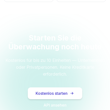
Starten Sie die
Überwachung noch heute
Kostenlos für bis zu 10 Einheiten — Unternehmen
oder Privatpersonen. Keine Kreditkarte
erforderlich.
Kostenlos starten
API ansehen