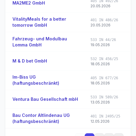
405 IN 492/26
MA2ME2 GmbH
20.05.2026
VitalityMeals for a better
401 IN 486/26
tomorrow GmbH
20.05.2026
Fahrzeug- und Modulbau
533 IN 44/26
Lomma GmbH
19.05.2026
532 IN 456/25
M & D bet GmbH
18.05.2026
Im-Biss UG
405 IN 677/26
(haftungsbeschränkt)
18.05.2026
533 IN 589/26
Ventura Bau Gesellschaft mbH
13.05.2026
Bau Contor Altlindenau UG
401 IN 2495/25
(haftungsbeschränkt)
12.05.2026