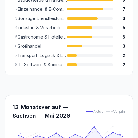
Einzelhandel & E-Commerce (Inkl. Textilhandel)
7
2
Sonstige Dienstleistungen (Kultur, Sport, Reinigung, Sicherheit, Wellness)
6
3
Industrie & Verarbeitendes Gewerbe (Maschinenbau, Metall, Chemie)
5
4
Gastronomie & Hotellerie
5
5
Großhandel
3
6
Transport, Logistik & Lagerei
2
7
IT, Software & Kommunikation
2
8
12-Monatsverlauf —
Aktuell
Vorjahr
Sachsen — Mai 2026
51
48