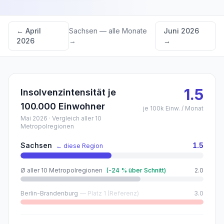
←
April
Sachsen
— alle Monate
Juni 2026
2026
→
→
1.5
Insolvenzintensität je
100.000 Einwohner
je 100k Einw. / Monat
Mai 2026
· Vergleich aller 10
Metropolregionen
Sachsen
1.5
← diese Region
Ø aller 10 Metropolregionen
(
-24
% über Schnitt)
2.0
Berlin-Brandenburg
— Platz 1 (Referenz)
3.0