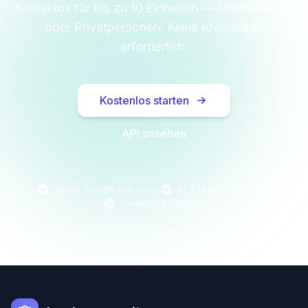
Kostenlos für bis zu 10 Einheiten — Unternehmen
oder Privatpersonen. Keine Kreditkarte
erforderlich.
Kostenlos starten
API ansehen
Keine Kreditkarte nötig
In 2 Minuten startklar
Jederzeit kündbar