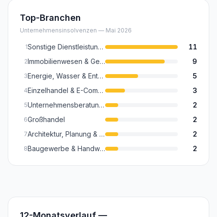
Top-Branchen
Unternehmensinsolvenzen —
Mai 2026
Sonstige Dienstleistungen (Kultur, Sport, Reinigung, Sicherheit, Wellness)
11
1
Immobilienwesen & Gebäudemanagement
9
2
Energie, Wasser & Entsorgung
5
3
Einzelhandel & E-Commerce (Inkl. Textilhandel)
3
4
Unternehmensberatung, Recht & Steuern
2
5
Großhandel
2
6
Architektur, Planung & Forschung
2
7
Baugewerbe & Handwerk (Inkl. Baunebengewerbe)
2
8
12-Monatsverlauf —