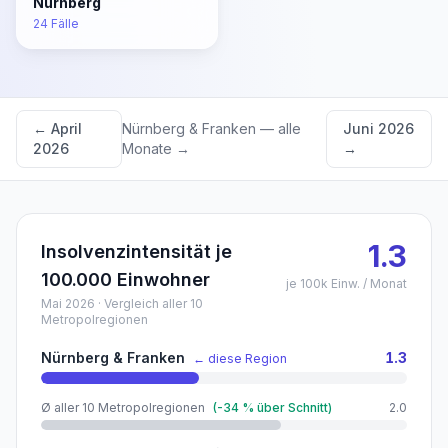
Nürnberg
24
Fälle
←
April
Nürnberg & Franken
— alle
Juni 2026
2026
Monate →
→
1.3
Insolvenzintensität je
100.000 Einwohner
je 100k Einw. / Monat
Mai 2026
· Vergleich aller 10
Metropolregionen
Nürnberg & Franken
1.3
← diese Region
Ø aller 10 Metropolregionen
(
-34
% über Schnitt)
2.0