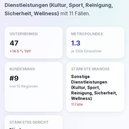
Dienstleistungen (Kultur, Sport, Reinigung,
Sicherheit, Wellness)
mit
11
Fällen
.
UNTERNEHMEN
METROPOLINDEX
47
1.3
+
14.5
% YoY
je 100k Einwohner
BUNDESRANG
STÄRKSTE BRANCHE
#9
Sonstige
Dienstleistungen
von
10
Regionen
(Kultur, Sport,
Reinigung, Sicherheit,
Wellness)
11
Fälle
STÄRKSTES GERICHT