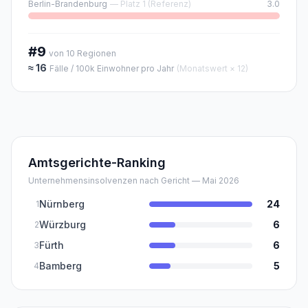
Berlin-Brandenburg
— Platz 1 (Referenz)
3.0
#9
von
10
Regionen
≈
16
Fälle / 100k Einwohner pro Jahr
(Monatswert × 12)
Amtsgerichte-Ranking
Unternehmensinsolvenzen nach Gericht — Mai 2026
Nürnberg
24
1
Würzburg
6
2
Fürth
6
3
Bamberg
5
4