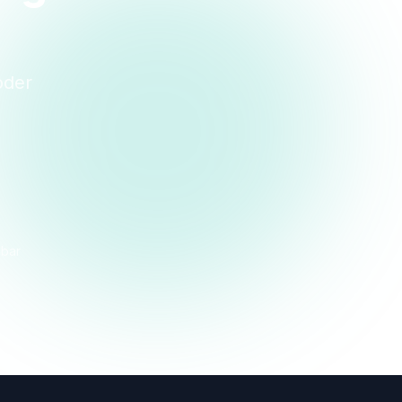
oder
dbar