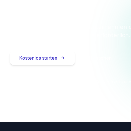
heute
tenlos für bis zu 10 Einheiten — Unternehmen 
Privatpersonen. Keine Kreditkarte erforderlich.
Kostenlos starten
API ansehen
Keine Kreditkarte nötig
In 2 Minuten startklar
Jederzeit kün