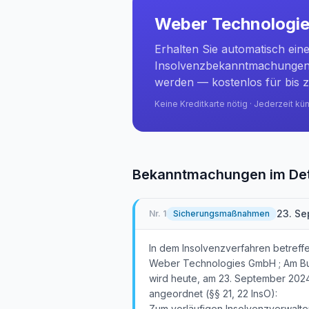
Weber Technologi
Erhalten Sie automatisch ein
Insolvenzbekanntmachungen 
werden — kostenlos für bis z
Keine Kreditkarte nötig · Jederzeit kü
Bekanntmachungen im Det
23. S
Nr.
1
Sicherungsmaßnahmen
In dem Insolvenzverfahren betref
Weber Technologies GmbH ; Am Bu
wird heute, am 23. September 2024
angeordnet (§§ 21, 22 InsO):
Zum vorläufigen Insolvenzverwalte