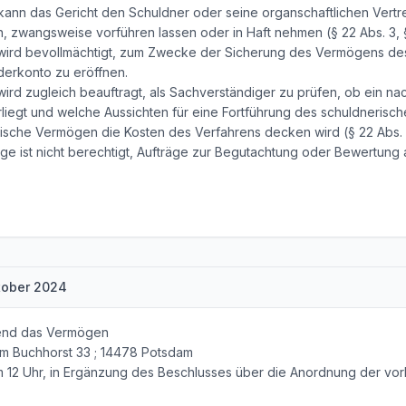
t kann das Gericht den Schuldner oder seine organschaftlichen Vert
n, zwangsweise vorführen lassen oder in Haft nehmen (§ 22 Abs. 3, §
r wird bevollmächtigt, zum Zwecke der Sicherung des Vermögens de
derkonto zu eröffnen.
wird zugleich beauftragt, als Sachverständiger zu prüfen, ob ein n
egt und welche Aussichten für eine Fortführung des schuldnerisc
ische Vermögen die Kosten des Verfahrens decken wird (§ 22 Abs. 1 N
ge ist nicht berechtigt, Aufträge zur Begutachtung oder Bewertung
ktober 2024
fend das Vermögen
m Buchhorst 33 ; 14478 Potsdam
m 12 Uhr, in Ergänzung des Beschlusses über die Anordnung der vor