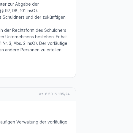
reter zur Abgabe der
§ 97, 98, 101 InsO).
s Schuldners und der zukünftigen
ach der Rechtsform des Schuldners
hen Unternehmens bestehen. Er hat
r. 3, Abs. 2 InsO). Der vorläufige
 an andere Personen zu erteilen
Az.
6.50 IN 185/24
läufigen Verwaltung der vorläufige