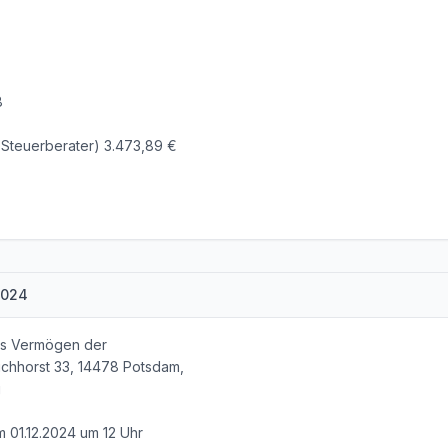
8
 Steuerberater) 3.473,89 €
2024
as Vermögen der
hhorst 33, 14478 Potsdam,
g
 01.12.2024 um 12 Uhr