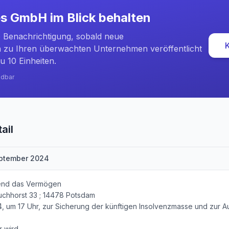
es GmbH
im Blick behalten
e Benachrichtigung, sobald neue
zu Ihren überwachten Unternehmen veröffentlicht
u 10 Einheiten.
ndbar
ail
eptember 2024
fend das Vermögen
chhorst 33 ; 14478 Potsdam
, um 17 Uhr, zur Sicherung der künftigen Insolvenzmasse und zur A
r wird