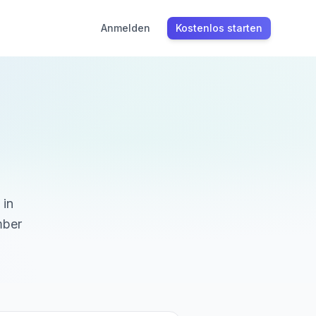
Anmelden
Kostenlos starten
 in
mber