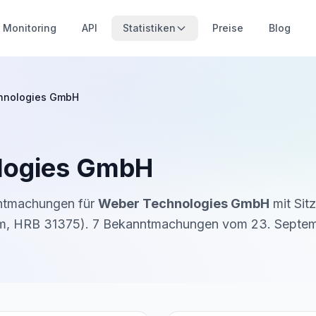
Monitoring
API
Statistiken
Preise
Blog
hnologies GmbH
logies GmbH
nntmachungen für
Weber Technologies GmbH
mit Sitz
m
,
HRB 31375
).
7
Bekanntmachung
en
vom
23. Septe