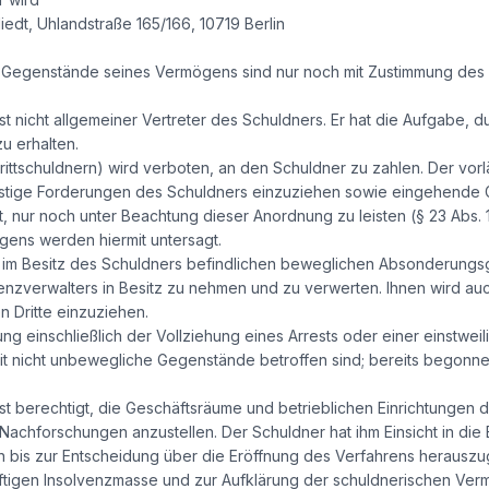
iedt, Uhlandstraße 165/166, 10719 Berlin
Gegenstände seines Vermögens sind nur noch mit Zustimmung des v
ist nicht allgemeiner Vertreter des Schuldners. Er hat die Aufgabe
u erhalten.
ttschuldnern) wird verboten, an den Schuldner zu zahlen. Der vorl
nstige Forderungen des Schuldners einzuziehen sowie eingehende
, nur noch unter Beachtung dieser Anordnung zu leisten (§ 23 Abs. 
ens werden hiermit untersagt.
ie im Besitz des Schuldners befindlichen beweglichen Absonderun
enzverwalters in Besitz zu nehmen und zu verwerten. Ihnen wird auc
 Dritte einzuziehen.
 einschließlich der Vollziehung eines Arrests oder einer einstwe
it nicht unbewegliche Gegenstände betroffen sind; bereits begon
ist berechtigt, die Geschäftsräume und betrieblichen Einrichtungen d
achforschungen anzustellen. Der Schuldner hat ihm Einsicht in die
n bis zur Entscheidung über die Eröffnung des Verfahrens herauszug
nftigen Insolvenzmasse und zur Aufklärung der schuldnerischen Ver