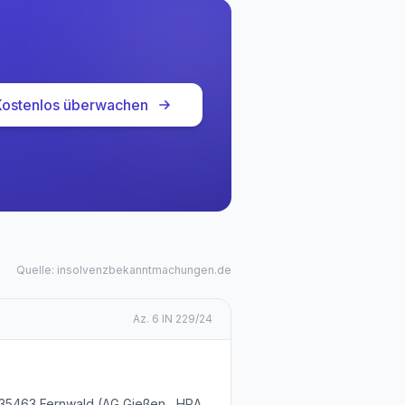
Kostenlos überwachen
Quelle: insolvenzbekanntmachungen.de
Az.
6 IN 229/24
, 35463 Fernwald (AG Gießen , HRA