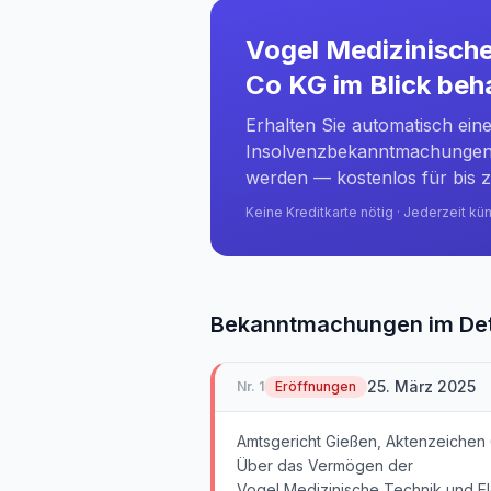
Vogel Medizinische
Co KG
im Blick beh
Erhalten Sie automatisch ein
Insolvenzbekanntmachungen 
werden — kostenlos für bis z
Keine Kreditkarte nötig · Jederzeit kü
Bekanntmachungen im Det
25. März 2025
Nr.
1
Eröffnungen
Amtsgericht Gießen, Aktenzeichen 
Über das Vermögen der
Vogel Medizinische Technik und El