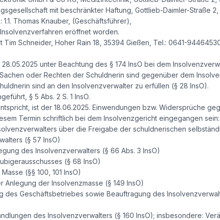
ungsgesellschaft mit beschränkter Haftung, Gottlieb-Daimler-Straße 2
.: 1.1. Thomas Knauber, (Geschäftsführer),
 Insolvenzverfahren eröffnet worden.
lt Tim Schneider, Hoher Rain 18, 35394 Gießen, Tel.: 0641-9446453
 28.05.2025 unter Beachtung des § 174 InsO bei dem Insolvenzverwal
Sachen oder Rechten der Schuldnerin sind gegenüber dem Insolvenz
ldnerin sind an den Insolvenzverwalter zu erfüllen (§ 28 InsO).
geführt, § 5 Abs. 2 S. 1 InsO.
 entspricht, ist der 18.06.2025. Einwendungen bzw. Widersprüche 
esem Termin schriftlich bei dem Insolvenzgericht eingegangen sein:
solvenzverwalters über die Freigabe der schuldnerischen selbständi
walters (§ 57 InsO)
gung des Insolvenzverwalters (§ 66 Abs. 3 InsO)
äubigerausschusses (§ 68 InsO)
 Masse (§§ 100, 101 InsO)
r Anlegung der Insolvenzmasse (§ 149 InsO)
ng des Geschäftsbetriebes sowie Beauftragung des Insolvenzverwalt
dlungen des Insolvenzverwalters (§ 160 InsO); insbesondere: Ve