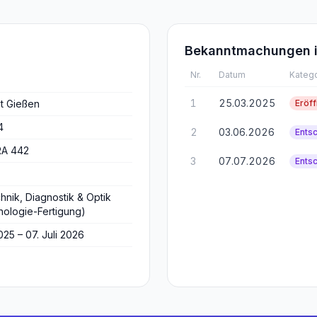
Bekanntmachungen i
Nr.
Datum
Katego
1
25.03.2025
t Gießen
Eröf
4
2
03.06.2026
Ents
RA 442
3
07.07.2026
Ents
hnik, Diagnostik & Optik
ologie-Fertigung)
025 – 07. Juli 2026