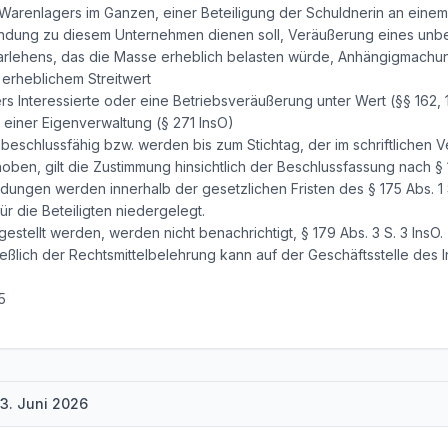
 Warenlagers im Ganzen, einer Beteiligung der Schuldnerin an ein
indung zu diesem Unternehmen dienen soll, Veräußerung eines un
Darlehens, das die Masse erheblich belasten würde, Anhängigmachu
 erheblichem Streitwert
s Interessierte oder eine Betriebsveräußerung unter Wert (§§ 162, 
einer Eigenverwaltung (§ 271 InsO)
 beschlussfähig bzw. werden bis zum Stichtag, der im schriftlichen
ben, gilt die Zustimmung hinsichtlich der Beschlussfassung nach § 16
dungen werden innerhalb der gesetzlichen Fristen des § 175 Abs. 1 S
ür die Beteiligten niedergelegt.
stellt werden, werden nicht benachrichtigt, § 179 Abs. 3 S. 3 InsO.
ießlich der Rechtsmittelbelehrung kann auf der Geschäftsstelle des
5
3. Juni 2026