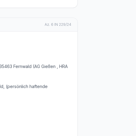
Az.
6 IN 229/24
, 35463 Fernwald (AG Gießen , HRA
ld, (persönlich haftende