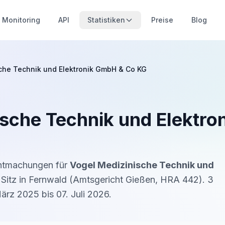
Monitoring
API
Statistiken
Preise
Blog
che Technik und Elektronik GmbH & Co KG
ische Technik und Elektr
nntmachungen für
Vogel Medizinische Technik und
Sitz in
Fernwald
(
Amtsgericht Gießen
,
HRA 442
).
3
März 2025
bis
07. Juli 2026
.