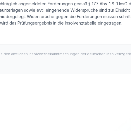
chträglich angemeldeten Forderungen gemäß § 177 Abs. 1 S. 1 InsO di
unterlagen sowie evtl. eingehende Widersprüche sind zur Einsicht d
 niedergelegt. Widersprüche gegen die Forderungen müssen schriftl
wird das Prüfungsergebnis in die Insolvenztabelle eingetragen.
us den amtlichen Insolvenzbekanntmachungen der deutschen Insolvenzgeric
Medizinische Tech