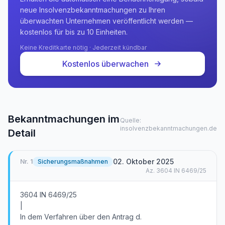
neue Insolvenzbekanntmachungen zu Ihren
überwachten Unternehmen veröffentlicht werden —
kostenlos für bis zu 10 Einheiten.
Keine Kreditkarte nötig · Jederzeit kündbar
Kostenlos überwachen
Bekanntmachungen im
Quelle:
insolvenzbekanntmachungen.de
Detail
02. Oktober 2025
Nr.
1
Sicherungsmaßnahmen
Az.
3604 IN 6469/25
3604 IN 6469/25
|
In dem Verfahren über den Antrag d.