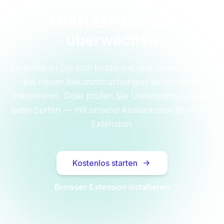
TRANZEPT GmbH
überwachen
Registrieren Sie sich kostenlos und lassen Sie sich
bei neuen Bekanntmachungen automatisch
informieren. Oder prüfen Sie Unternehmen direkt
beim Surfen — mit unserer kostenlosen Browser-
Extension.
Kostenlos starten
Browser-Extension installieren