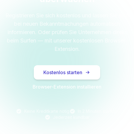
Registrieren Sie sich kostenlos und lassen Sie sich
bei neuen Bekanntmachungen automatisch
informieren. Oder prüfen Sie Unternehmen direkt
beim Surfen — mit unserer kostenlosen Browser-
Extension.
Kostenlos starten
Browser-Extension installieren
Keine Kreditkarte nötig
In 2 Minuten startklar
Jederzeit kündbar