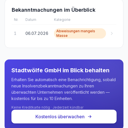
Bekanntmachungen im Überblick
Nr.
Datum
Kategorie
Abweisungen mangels
1
06.07.2026
Masse
Stadtwölfe GmbH
im Blick behalten
Erhalten Sie automatisch eine Benachrichtigung, sobald
neue Insolvenzbekanntmachungen zu Ihren
überwachten Unternehmen veröffentlicht werden —
kostenlos für bis zu 10 Einheiten.
Keine Kreditkarte nötig · Jederzeit kündbar
Kostenlos überwachen