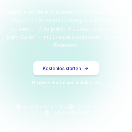
Registrieren Sie sich kostenlos und lassen Sie sich
bei neuen Bekanntmachungen automatisch
informieren. Oder prüfen Sie Unternehmen direkt
beim Surfen — mit unserer kostenlosen Browser-
Extension.
Kostenlos starten
Browser-Extension installieren
Keine Kreditkarte nötig
In 2 Minuten startklar
Jederzeit kündbar