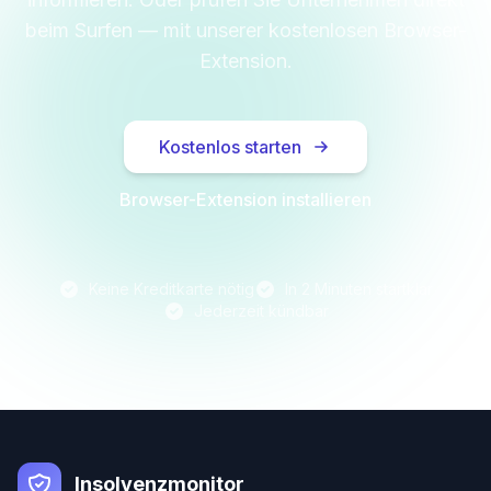
beim Surfen — mit unserer kostenlosen Browser-
Extension.
Kostenlos starten
Browser-Extension installieren
Keine Kreditkarte nötig
In 2 Minuten startklar
Jederzeit kündbar
Insolvenzmonitor