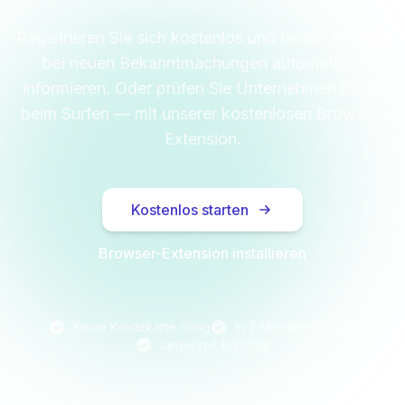
Registrieren Sie sich kostenlos und lassen Sie sich
bei neuen Bekanntmachungen automatisch
informieren. Oder prüfen Sie Unternehmen direkt
beim Surfen — mit unserer kostenlosen Browser-
Extension.
Kostenlos starten
Browser-Extension installieren
Keine Kreditkarte nötig
In 2 Minuten startklar
Jederzeit kündbar