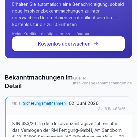
Erhalten Sie automatisch eine Benachrichtigung, sobald
neue Insolvenzbekanntmachungen zu Ihren
überwachten Unternehmen veröffentlicht werden —
kostenlos für bis zu 10 Einheiten.
Keine Kreditkarte nötig · Jederzeit kündbar
Kostenlos überwachen
Bekanntmachungen im
Quelle:
insolvenzbekanntmachungen.de
Detail
02. Juni 2026
Nr.
1
Sicherungsmaßnahmen
Az.
8 IN 483/26
8 IN 483/26 : In dem Insolvenzantragsverfahren über
das Vermögen der RM Fertigung-GmbH, Am Sandborn
6-10, 63500 Seligenstadt (AG Offenbach am Main , HRB