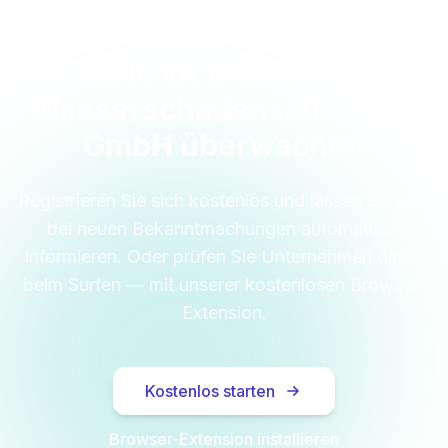
RENOVA Brand- und
Wasserschadensanierung
GmbH überwachen
Registrieren Sie sich kostenlos und lassen Sie sich
bei neuen Bekanntmachungen automatisch
informieren. Oder prüfen Sie Unternehmen direkt
beim Surfen — mit unserer kostenlosen Browser-
Extension.
Kostenlos starten
Browser-Extension installieren