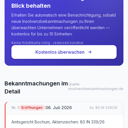
Blick behalten
Erhalten Sie automatisch eine Benachrichtigung, sobald
neue Insolvenzbekanntmachungen zu Ihren
überwachten Unternehmen veröffentlicht werden —
kostenlos für bis zu 10 Einheiten.
Keine Kreditkarte nötig · Jederzeit kündbar
Kostenlos überwachen
Bekanntmachungen im
Quelle:
insolvenzbekanntmachungen.de
Detail
06. Juli 2026
Nr.
1
Eröffnungen
Az.
80 IN 339/26
Amtsgericht Bochum, Aktenzeichen: 80 IN 339/26