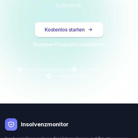
Extension.
Kostenlos starten
Browser-Extension installieren
Keine Kreditkarte nötig
In 2 Minuten startklar
Jederzeit kündbar
Insolvenzmonitor