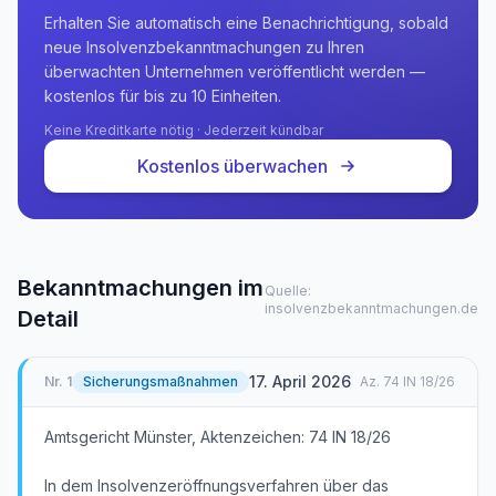
Erhalten Sie automatisch eine Benachrichtigung, sobald
neue Insolvenzbekanntmachungen zu Ihren
überwachten Unternehmen veröffentlicht werden —
kostenlos für bis zu 10 Einheiten.
Keine Kreditkarte nötig · Jederzeit kündbar
Kostenlos überwachen
Bekanntmachungen im
Quelle:
insolvenzbekanntmachungen.de
Detail
17. April 2026
Nr.
1
Sicherungsmaßnahmen
Az.
74 IN 18/26
Amtsgericht Münster, Aktenzeichen: 74 IN 18/26
In dem Insolvenzeröffnungsverfahren über das