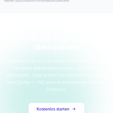
dienen ausschließlich Informationszwecken.
Möbelhaus Pagnia GmbH
überwachen
Registrieren Sie sich kostenlos und lassen Sie sich
bei neuen Bekanntmachungen automatisch
informieren. Oder prüfen Sie Unternehmen direkt
beim Surfen — mit unserer kostenlosen Browser-
Extension.
Kostenlos starten