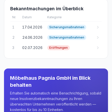
Bekanntmachungen im Überblick
Nr.
Datum
Kategorie
1
17.04.2026
Sicherungsmaßnahmen
2
24.06.2026
Sicherungsmaßnahmen
3
02.07.2026
Eröffnungen
Möbelhaus Pagnia GmbH
im Blick
behalten
Erhalten Sie automatisch eine Benachrichtigung, sobald
neue Insolvenzbekanntmachungen zu Ihren
überwachten Unternehmen veröffentlicht werden —
kostenlos für bis zu 10 Einheiten.