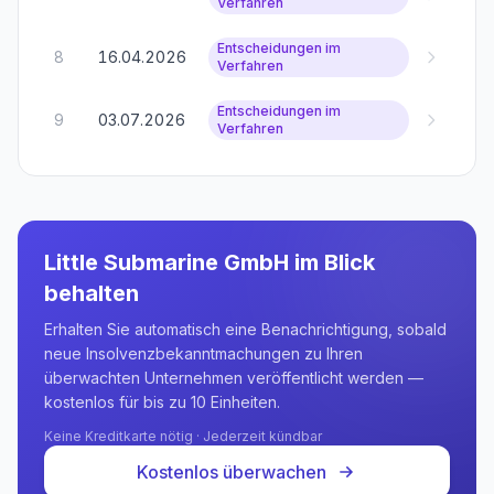
Verfahren
Entscheidungen im
8
16.04.2026
Verfahren
Entscheidungen im
9
03.07.2026
Verfahren
Little Submarine GmbH
im Blick
behalten
Erhalten Sie automatisch eine Benachrichtigung, sobald
neue Insolvenzbekanntmachungen zu Ihren
überwachten Unternehmen veröffentlicht werden —
kostenlos für bis zu 10 Einheiten.
Keine Kreditkarte nötig · Jederzeit kündbar
Kostenlos überwachen