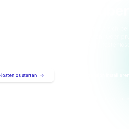
gsbeschränkt) üb
rieren Sie sich kostenlos und lassen Sie sich be
tmachungen automatisch informieren. Oder prü
n direkt beim Surfen — mit unserer kostenlos
Extension.
Kostenlos starten
Browser-Extension installiere
Keine Kreditkarte nötig
In 2 Minuten startklar
Jederzeit kün