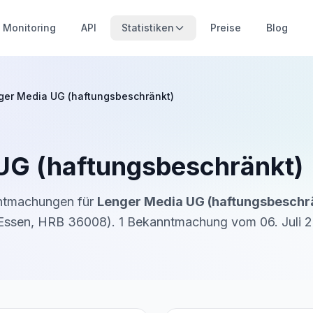
Monitoring
API
Statistiken
Preise
Blog
ger Media UG (haftungsbeschränkt)
UG (haftungsbeschränkt)
nntmachungen für
Lenger Media UG (haftungsbeschr
Essen
,
HRB 36008
).
1
Bekanntmachung
vom
06. Juli 