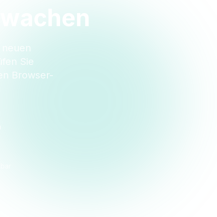
erwachen
i neuen
fen Sie
en Browser-
n
dbar