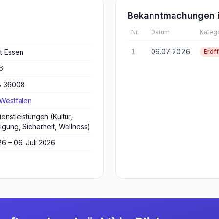
Bekanntmachungen i
Nr.
Datum
Katego
1
06.07.2026
t Essen
Eröf
26
B 36008
-Westfalen
enstleistungen (Kultur,
nigung, Sicherheit, Wellness)
26 – 06. Juli 2026