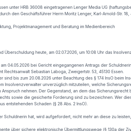
Essen unter HRB 36008 eingetragenen Lenger Media UG (haftungsbe
durch den Geschäftsführer Herrn Moritz Lenger, Karl-Arnold-Str. 1
arktung, Projektmanagement und Beratung im Medienbereich
d Überschuldung heute, am 02.07.2026, um 10:08 Uhr das Insolvenz
s am 04.05.2026 bei Gericht eingegangenen Antrags der Schuldnerin
t Rechtsanwalt Sebastian Laboga, Zweigertstr. 53, 45130 Essen.
r sind bis zum 20.08.2026 unter Beachtung des § 174 InsO beim In
m Insolvenzverwalter unverzüglich mitzuteilen, welche Sicherungs
n Anspruch nehmen. Der Gegenstand, an dem das Sicherungsrecht be
chts sowie die gesicherte Forderung sind zu bezeichnen. Wer diese
aus entstehenden Schaden (§ 28 Abs. 2 InsO).
Schuldnerin hat, wird aufgefordert, nicht mehr an diese zu leiste
mente über sichere elektronische Übermittlungswege (§ 130a der 