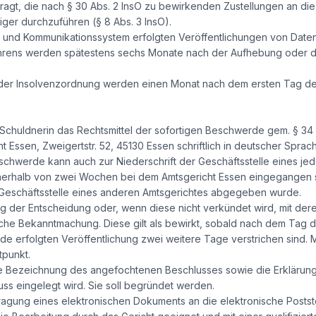
ragt, die nach § 30 Abs. 2 InsO zu bewirkenden Zustellungen an di
iger durchzuführen (§ 8 Abs. 3 InsO).
s- und Kommunikationssystem erfolgten Veröffentlichungen von Date
ahrens werden spätestens sechs Monate nach der Aufhebung oder de
der Insolvenzordnung werden einen Monat nach dem ersten Tag der
chuldnerin das Rechtsmittel der sofortigen Beschwerde gem. § 34 A
 Essen, Zweigertstr. 52, 45130 Essen schriftlich in deutscher Sprac
schwerde kann auch zur Niederschrift der Geschäftsstelle eines jed
erhalb von zwei Wochen bei dem Amtsgericht Essen eingegangen se
 Geschäftsstelle eines anderen Amtsgerichtes abgegeben wurde.
ng der Entscheidung oder, wenn diese nicht verkündet wird, mit de
iche Bekanntmachung. Diese gilt als bewirkt, sobald nach dem Tag d
erfolgten Veröffentlichung zwei weitere Tage verstrichen sind. 
tpunkt.
 Bezeichnung des angefochtenen Beschlusses sowie die Erklärung 
s eingelegt wird. Sie soll begründet werden.
ragung eines elektronischen Dokuments an die elektronische Postste