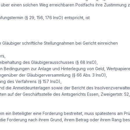
über einen solchen Weg erreichbaren Postfachs ihre Zustimmung z
ungstermin (§ 29, 156, 176 InsO) entspricht, ist
 Gläubiger schriftliche Stellungnahmen bei Gericht einreichen
rs,
eibehaltung des Gläubigerausschusses (§ 68 InsO),
den Bedingungen zur Anlage und Hinterlegung von Geld, Wertpapiere
genüber der Gläubigerversammlung (§ 66 Abs. 3 InsO),
ang des Verfahrens (§ 157 InsO),
und die Anmeldeunterlagen sowie der Bericht des Insolvenzverwalt
gten auf der Geschäftsstelle des Amtsgerichts Essen, Zweigertstr. 52
dem ein Beteiligter eine Forderung bestreitet, muss spätestens am Pr
die Forderung nach ihrem Grund, ihrem Betrag oder ihrem Rang bestr