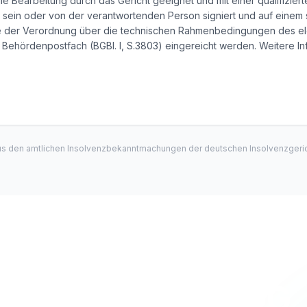
e Bearbeitung durch das Gericht geeignet und mit einer qualifiziert
sein oder von der verantwortenden Person signiert und auf einem
 der Verordnung über die technischen Rahmenbedingungen des el
Behördenpostfach (BGBl. I, S.3803) eingereicht werden. Weitere Inf
us den amtlichen Insolvenzbekanntmachungen der deutschen Insolvenzgeric
Lenger Media UG