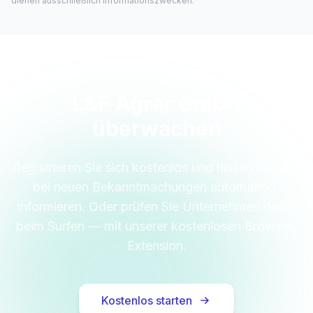
dienen ausschließlich Informationszwecken.
L&F Agrar GmbH
überwachen
Registrieren Sie sich kostenlos und lassen Sie sich
bei neuen Bekanntmachungen automatisch
informieren. Oder prüfen Sie Unternehmen direkt
beim Surfen — mit unserer kostenlosen Browser-
Extension.
Kostenlos starten