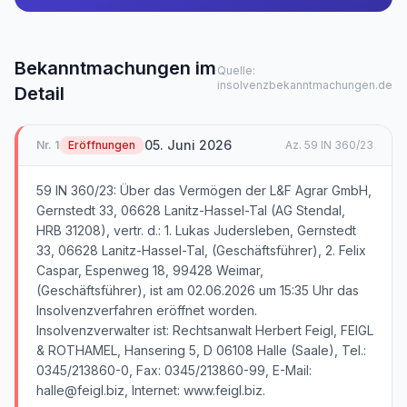
Bekanntmachungen im
Quelle:
insolvenzbekanntmachungen.de
Detail
05. Juni 2026
Nr.
1
Eröffnungen
Az.
59 IN 360/23
59 IN 360/23: Über das Vermögen der L&F Agrar GmbH,
Gernstedt 33, 06628 Lanitz-Hassel-Tal (AG Stendal,
HRB 31208), vertr. d.: 1. Lukas Judersleben, Gernstedt
33, 06628 Lanitz-Hassel-Tal, (Geschäftsführer), 2. Felix
Caspar, Espenweg 18, 99428 Weimar,
(Geschäftsführer), ist am 02.06.2026 um 15:35 Uhr das
Insolvenzverfahren eröffnet worden.
Insolvenzverwalter ist: Rechtsanwalt Herbert Feigl, FEIGL
& ROTHAMEL, Hansering 5, D 06108 Halle (Saale), Tel.:
0345/213860-0, Fax: 0345/213860-99, E-Mail:
halle@feigl.biz, Internet: www.feigl.biz.