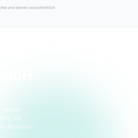
hte und dienen ausschließlich
GmbH
i neuen
fen Sie
en Browser-