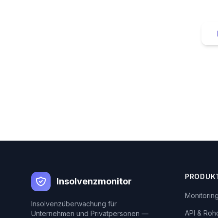
PRODUK
Insolvenzmonitor
Monitorin
Insolvenzüberwachung für
API & Roh
Unternehmen und Privatpersonen —