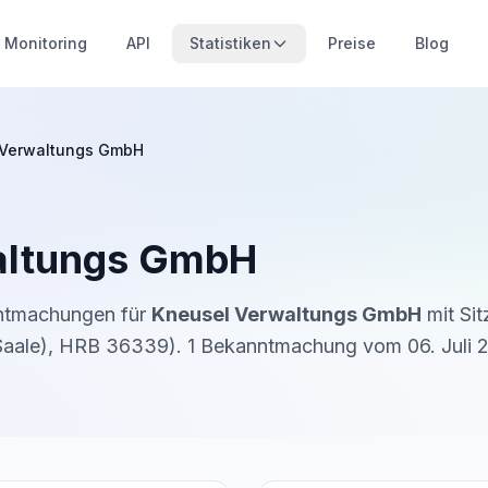
Monitoring
API
Statistiken
Preise
Blog
 Verwaltungs GmbH
altungs GmbH
nntmachungen für
Kneusel Verwaltungs GmbH
mit Sit
Saale)
,
HRB 36339
).
1
Bekanntmachung
vom
06. Juli