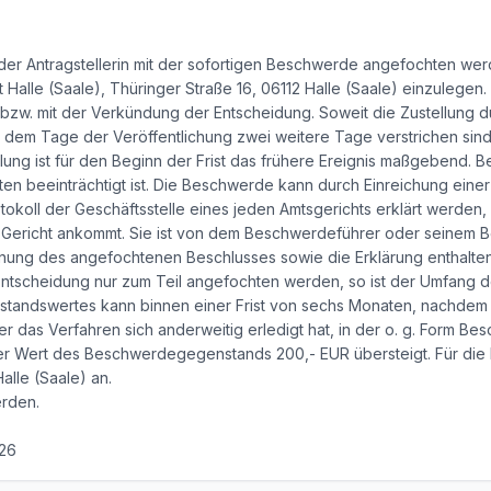
r Antragstellerin mit der sofortigen Beschwerde angefochten werden
alle (Saale), Thüringer Straße 16, 06112 Halle (Saale) einzulegen.
ng bzw. mit der Verkündung der Entscheidung. Soweit die Zustellung
ch dem Tage der Veröffentlichung zwei weitere Tage verstrichen sind. 
ng ist für den Beginn der Frist das frühere Ereignis maßgebend. B
en beeinträchtigt ist. Die Beschwerde kann durch Einreichung einer
tokoll der Geschäftsstelle eines jeden Amtsgerichts erklärt werden, 
g. Gericht ankommt. Sie ist von dem Beschwerdeführer oder seinem B
nung des angefochtenen Beschlusses sowie die Erklärung enthalt
e Entscheidung nur zum Teil angefochten werden, so ist der Umfang 
tandswertes kann binnen einer Frist von sechs Monaten, nachdem 
r das Verfahren sich anderweitig erledigt hat, in der o. g. Form B
r Wert des Beschwerdegegenstands 200,- EUR übersteigt. Für die E
lle (Saale) an.
rden.
026