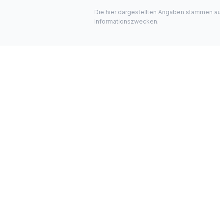
Die hier dargestellten Angaben stammen a
Informationszwecken.
Kne
Regist
Bekann
Unternehme