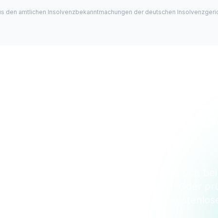
us den amtlichen Insolvenzbekanntmachungen der deutschen Insolvenzgeric
usel Verwaltungs 
überwachen
rieren Sie sich kostenlos und lassen Sie sich be
tmachungen automatisch informieren. Oder prü
n direkt beim Surfen — mit unserer kostenlos
Extension.