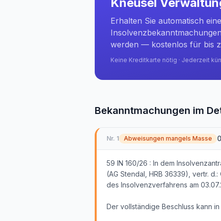
Kneusel Verwaltu
Erhalten Sie automatisch ein
Insolvenzbekanntmachungen 
werden — kostenlos für bis z
Keine Kreditkarte nötig · Jederzeit kü
Bekanntmachungen im Det
0
Nr.
1
Abweisungen mangels Masse
59 IN 160/26 : In dem Insolvenza
(AG Stendal, HRB 36339), vertr. d.
des Insolvenzverfahrens am 03.07
Der vollständige Beschluss kann i