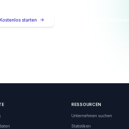
Kostenlos starten
Browser-Extension installiere
Keine Kreditkarte nötig
In 2 Minuten startklar
Jederzeit kün
TE
RESSOURCEN
g
Unternehmen suchen
daten
Statistiken