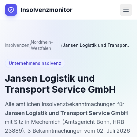
Insolvenzmonitor
Nordrhein-
Insolvenzen
/
/
Jansen Logistik und Transport Service GmbH
Westfalen
Unternehmensinsolvenz
Jansen Logistik und
Transport Service GmbH
Alle amtlichen Insolvenzbekanntmachungen für
Jansen Logistik und Transport Service GmbH
mit Sitz in
Mechernich
(
Amtsgericht Bonn
,
HRB
23889
).
3
Bekanntmachung
en
vom
02. Juli 2026