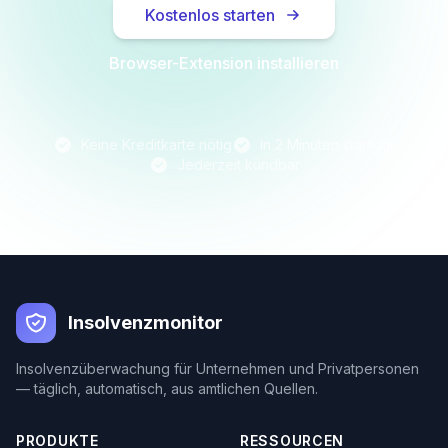
Kostenlos starten
Browser-Extension installieren
Keine Kreditkarte nötig
In 2 Minuten startklar
Jederzeit kündbar
Insolvenzmonitor
Insolvenzüberwachung für Unternehmen und Privatpersonen
— täglich, automatisch, aus amtlichen Quellen.
PRODUKTE
RESSOURCEN