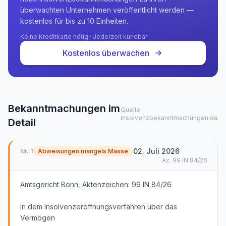
überwachten Unternehmen veröffentlicht werden —
kostenlos für bis zu 10 Einheiten.
Keine Kreditkarte nötig · Jederzeit kündbar
Kostenlos überwachen
Bekanntmachungen im
Quelle:
insolvenzbekanntmachungen.de
Detail
02. Juli 2026
Nr.
1
Abweisungen mangels Masse
Az.
99 IN 84/26
Amtsgericht Bonn, Aktenzeichen: 99 IN 84/26
In dem Insolvenzeröffnungsverfahren über das
Vermögen