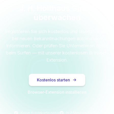
J. H. Holthaus GmbH
überwachen
Registrieren Sie sich kostenlos und lassen Sie sich
bei neuen Bekanntmachungen automatisch
informieren. Oder prüfen Sie Unternehmen direkt
beim Surfen — mit unserer kostenlosen Browser-
Extension.
Kostenlos starten
Browser-Extension installieren
Keine Kreditkarte nötig
In 2 Minuten startklar