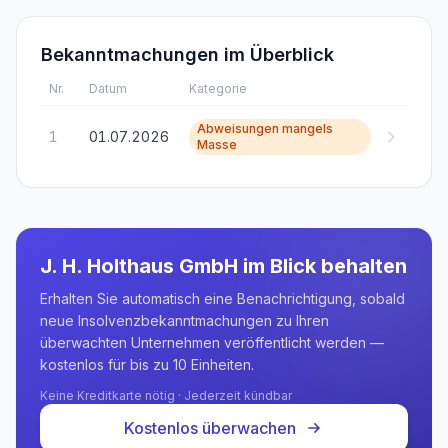
Bekanntmachungen im Überblick
Nr.
Datum
Kategorie
Abweisungen mangels
1
01.07.2026
Masse
J. H. Holthaus GmbH
im Blick behalten
Erhalten Sie automatisch eine Benachrichtigung, sobald
neue Insolvenzbekanntmachungen zu Ihren
überwachten Unternehmen veröffentlicht werden —
kostenlos für bis zu 10 Einheiten.
Keine Kreditkarte nötig · Jederzeit kündbar
Kostenlos überwachen