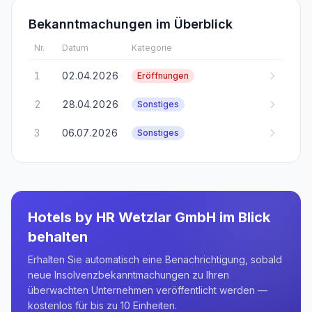
Bekanntmachungen im Überblick
Nr.
Datum
Kategorie
1
02.04.2026
Eröffnungen
2
28.04.2026
Sonstiges
3
06.07.2026
Sonstiges
Hotels by HR Wetzlar GmbH
im Blick
behalten
Erhalten Sie automatisch eine Benachrichtigung, sobald
neue Insolvenzbekanntmachungen zu Ihren
überwachten Unternehmen veröffentlicht werden —
kostenlos für bis zu 10 Einheiten.