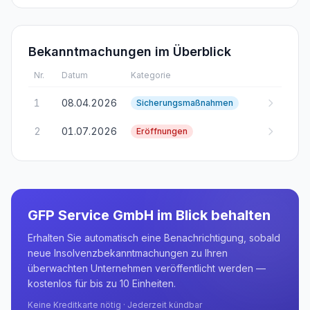
Bekanntmachungen im Überblick
Nr.
Datum
Kategorie
1
08.04.2026
Sicherungsmaßnahmen
2
01.07.2026
Eröffnungen
GFP Service GmbH
im Blick behalten
Erhalten Sie automatisch eine Benachrichtigung, sobald
neue Insolvenzbekanntmachungen zu Ihren
überwachten Unternehmen veröffentlicht werden —
kostenlos für bis zu 10 Einheiten.
Keine Kreditkarte nötig · Jederzeit kündbar