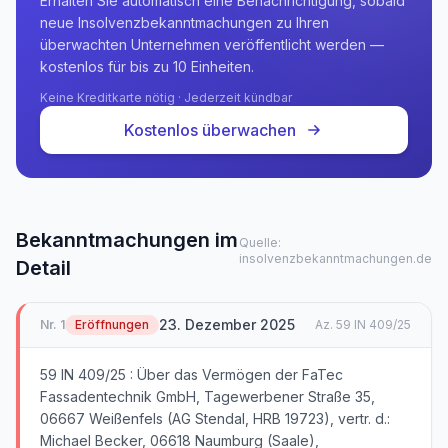
Erhalten Sie automatisch eine Benachrichtigung, sobald
neue Insolvenzbekanntmachungen zu Ihren
überwachten Unternehmen veröffentlicht werden —
kostenlos für bis zu 10 Einheiten.
Keine Kreditkarte nötig · Jederzeit kündbar
Kostenlos überwachen
Bekanntmachungen im
Quelle:
insolvenzbekanntmachungen.de
Detail
23. Dezember 2025
Nr.
1
Eröffnungen
Az.
59 IN 409/25
59 IN 409/25 : Über das Vermögen der FaTec
Fassadentechnik GmbH, Tagewerbener Straße 35,
06667 Weißenfels (AG Stendal, HRB 19723), vertr. d.:
Michael Becker, 06618 Naumburg (Saale),