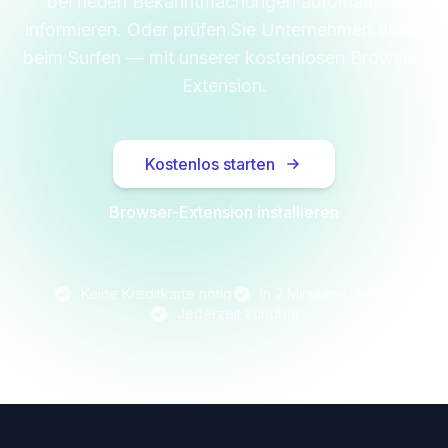
bei neuen Bekanntmachungen automatisch
informieren. Oder prüfen Sie Unternehmen direkt
beim Surfen — mit unserer kostenlosen Browser-
Extension.
Kostenlos starten
Browser-Extension installieren
Keine Kreditkarte nötig
In 2 Minuten startklar
Jederzeit kündbar