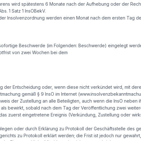
ahrens wird spätestens 6 Monate nach der Aufhebung oder der Rechts
Abs. 1 Satz 1 InsOBekV.
der Insolvenzordnung werden einen Monat nach dem ersten Tag der
sofortige Beschwerde (im Folgenden: Beschwerde) eingelegt werd
otfrist von zwei Wochen bei dem
ng der Entscheidung oder, wenn diese nicht verkündet wird, mit de
ntmachung gemäß § 9 InsO im Internet (www.insolvenzbekanntmachun
s der Zustellung an alle Beteiligten, auch wenn die InsO neben i
ilt als bewirkt, sobald nach dem Tag der Veröffentlichung zwei weiter
st das zuerst eingetretene Ereignis (Verkündung, Zustellung oder w
zulegen oder durch Erklärung zu Protokoll der Geschäftsstelle des g
erichts zu Protokoll erklärt werden; die Frist ist jedoch nur gewahrt