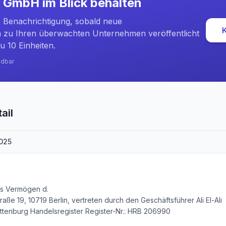
e GmbH
im Blick behalten
e Benachrichtigung, sobald neue
zu Ihren überwachten Unternehmen veröffentlicht
u 10 Einheiten.
ndbar
ail
025
as Vermögen d.
e 19, 10719 Berlin, vertreten durch den Geschäftsführer Ali El-Ali
ottenburg Handelsregister Register-Nr.: HRB 206990