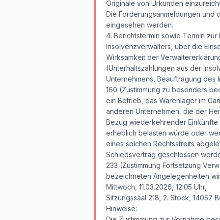
Originale von Urkunden einzureich
Die Forderungsanmeldungen und die
eingesehen werden.
4. Berichtstermin sowie Termin zu
Insolvenzverwalters, über die Ein
Wirksamkeit der Verwaltererklärun
(Unterhaltszahlungen aus der Inso
Unternehmens, Beauftragung des In
160 (Zustimmung zu besonders be
ein Betrieb, das Warenlager im Ga
anderen Unternehmen, die der Her
Bezug wiederkehrender Einkünfte 
erheblich belasten würde oder wen
eines solchen Rechtsstreits abgele
Schiedsvertrag geschlossen werden
233 (Zustimmung Fortsetzung Verwe
bezeichneten Angelegenheiten wi
Mittwoch, 11.03.2026, 12:05 Uhr,
Sitzungssaal 218, 2. Stock, 14057 B
Hinweise:
Die Zustimmung zur Vornahme beson