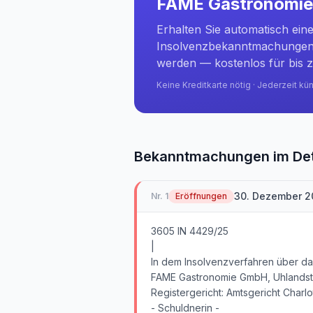
FAME Gastronomi
Erhalten Sie automatisch ein
Insolvenzbekanntmachungen 
werden — kostenlos für bis z
Keine Kreditkarte nötig · Jederzeit kü
Bekanntmachungen im Det
30. Dezember 2
Nr.
1
Eröffnungen
3605 IN 4429/25
|
In dem Insolvenzverfahren über d
FAME Gastronomie GmbH, Uhlandstraß
Registergericht: Amtsgericht Charl
- Schuldnerin -