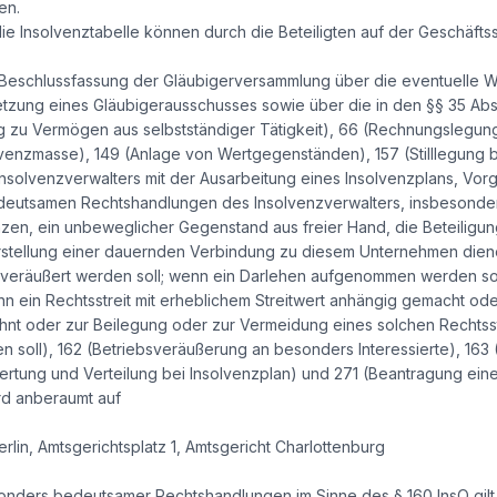
en.
 Insolvenztabelle können durch die Beteiligten auf der Geschäftss
r Beschlussfassung der Gläubigerversammlung über die eventuelle 
setzung eines Gläubigerausschusses sowie über die in den §§ 35 Abs
g zu Vermögen aus selbstständiger Tätigkeit), 66 (Rechnungslegung 
lvenzmasse), 149 (Anlage von Wertgegenständen), 157 (Stilllegung 
solvenzverwalters mit der Ausarbeitung eines Insolvenzplans, Vorg
deutsamen Rechtshandlungen des Insolvenzverwalters, insbesond
nzen, ein unbeweglicher Gegenstand aus freier Hand, die Beteiligu
stellung einer dauernden Verbindung zu diesem Unternehmen diene
veräußert werden soll; wenn ein Darlehen aufgenommen werden sol
n ein Rechtsstreit mit erheblichem Streitwert anhängig gemacht 
hnt oder zur Beilegung oder zur Vermeidung eines solchen Rechtsstr
 soll), 162 (Betriebsveräußerung an besonders Interessierte), 163 
rtung und Verteilung bei Insolvenzplan) und 271 (Beantragung ein
rd anberaumt auf
erlin, Amtsgerichtsplatz 1, Amtsgericht Charlottenburg
ders bedeutsamer Rechtshandlungen im Sinne des § 160 InsO gilt a