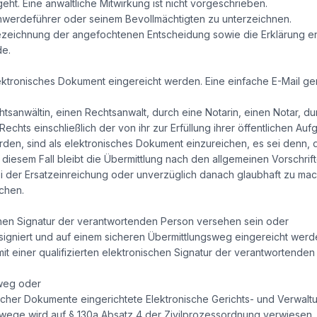
t. Eine anwaltliche Mitwirkung ist nicht vorgeschrieben.
werdeführer oder seinem Bevollmächtigten zu unterzeichnen.
ezeichnung der angefochtenen Entscheidung sowie die Erklärung 
de.
ktronisches Dokument eingereicht werden. Eine einfache E-Mail ge
tsanwältin, einen Rechtsanwalt, durch eine Notarin, einen Notar, 
 Rechts einschließlich der von ihr zur Erfüllung ihrer öffentlichen A
en, sind als elektronisches Dokument einzureichen, es sei denn, 
 diesem Fall bleibt die Übermittlung nach den allgemeinen Vorschrif
der Ersatzeinreichung oder unverzüglich danach glaubhaft zu mache
chen.
ischen Signatur der verantwortenden Person versehen sein oder
igniert und auf einem sicheren Übermittlungsweg eingereicht werd
it einer qualifizierten elektronischen Signatur der verantwortenden 
sweg oder
scher Dokumente eingerichtete Elektronische Gerichts- und Verwalt
ege wird auf § 130a Absatz 4 der Zivilprozessordnung verwiesen. H