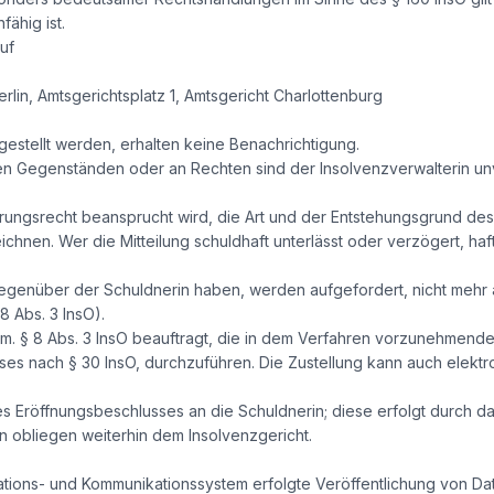
ähig ist.
uf
erlin, Amtsgerichtsplatz 1, Amtsgericht Charlottenburg
estellt werden, erhalten keine Benachrichtigung.
n Gegenständen oder an Rechten sind der Insolvenzverwalterin unv
ungsrecht beansprucht wird, die Art und der Entstehungsgrund des
chnen. Wer die Mitteilung schuldhaft unterlässt oder verzögert, ha
gegenüber der Schuldnerin haben, werden aufgefordert, nicht mehr 
8 Abs. 3 InsO).
em. § 8 Abs. 3 InsO beauftragt, die in dem Verfahren vorzunehmend
ses nach § 30 InsO, durchzuführen. Die Zustellung kann auch elekt
 Eröffnungsbeschlusses an die Schuldnerin; diese erfolgt durch da
 obliegen weiterhin dem Insolvenzgericht.
mations- und Kommunikationssystem erfolgte Veröffentlichung von D