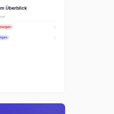
m Überblick
rie
fnungen
tiges