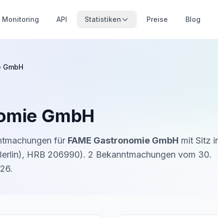
Monitoring
API
Statistiken
Preise
Blog
e GmbH
nomie GmbH
nntmachungen für
FAME Gastronomie GmbH
mit Sitz 
erlin)
,
HRB 206990
).
2
Bekanntmachung
en
vom
30.
026
.