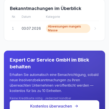
Bekanntmachungen im Überblick
Nr.
Datum
Kategorie
Abweisungen mangels
1
03.07.2026
Masse
Expert Car Service GmbH
im Blick
behalten
Erhalten Sie automatisch eine Benachrichtigung, sobald
neue Insolvenzbekanntmachungen zu Ihren
überwachten Unternehmen veröffentlicht werden —
kostenlos für bis zu 10 Einheiten.
Keine Kreditkarte nötig · Jederzeit kündbar
Kostenlos überwachen