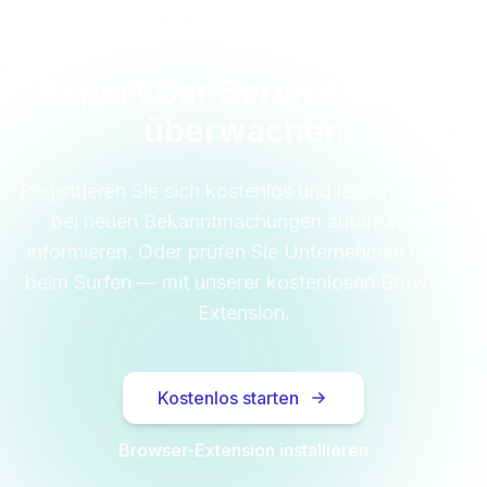
Expert Car Service GmbH
überwachen
Registrieren Sie sich kostenlos und lassen Sie sich
bei neuen Bekanntmachungen automatisch
informieren. Oder prüfen Sie Unternehmen direkt
beim Surfen — mit unserer kostenlosen Browser-
Extension.
Kostenlos starten
Browser-Extension installieren