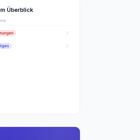
m Überblick
rie
fnungen
tiges