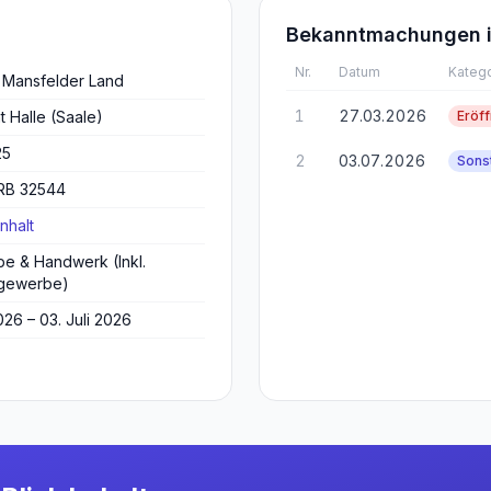
Bekanntmachungen i
Nr.
Datum
Katego
 Mansfelder Land
1
27.03.2026
t Halle (Saale)
Eröf
25
2
03.07.2026
Sons
HRB 32544
nhalt
e & Handwerk (Inkl.
gewerbe)
026 – 03. Juli 2026