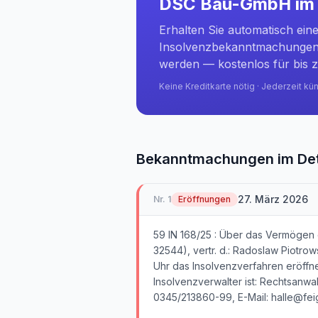
DSC Bau-GmbH
im 
Erhalten Sie automatisch ein
Insolvenzbekanntmachungen 
werden — kostenlos für bis z
Keine Kreditkarte nötig · Jederzeit kü
Bekanntmachungen im Det
27. März 2026
Nr.
1
Eröffnungen
59 IN 168/25 : Über das Vermögen
32544), vertr. d.: Radoslaw Piotrow
Uhr das Insolvenzverfahren eröffn
Insolvenzverwalter ist: Rechtsanwa
0345/213860-99, E-Mail: halle@feigl.