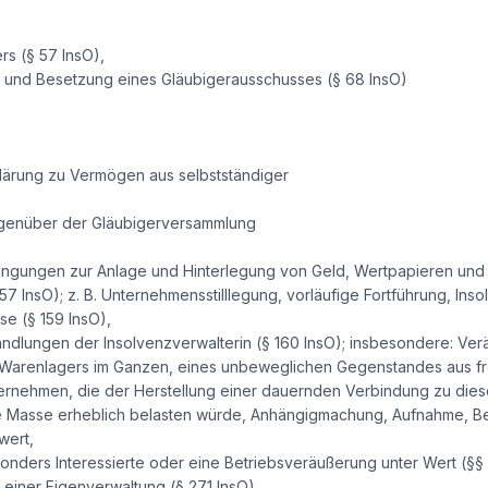
rs (§ 57 InsO),
g und Besetzung eines Gläubigerausschusses (§ 68 InsO)
klärung zu Vermögen aus selbstständiger
genüber der Gläubigerversammlung
dingungen zur Anlage und Hinterlegung von Geld, Wertpapieren und 
7 InsO); z. B. Unternehmensstilllegung, vorläufige Fortführung, Inso
e (§ 159 InsO),
dlungen der Insolvenzverwalterin (§ 160 InsO); insbesondere: V
 Warenlagers im Ganzen, eines unbeweglichen Gegenstandes aus fre
ernehmen, die der Herstellung einer dauernden Verbindung zu dies
e Masse erheblich belasten würde, Anhängigmachung, Aufnahme, B
wert,
nders Interessierte oder eine Betriebsveräußerung unter Wert (§§ 1
einer Eigenverwaltung (§ 271 InsO),