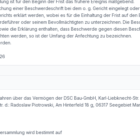
ng ist für den Beginn der Frist das frühere Ereignis maßgebend.
hung einer Beschwerdeschrift bei dem o. g. Gericht eingelegt oder
ichts erklärt werden, wobei es für die Einhaltung der Frist auf den 
rdeführer oder seinem Bevollmächtigten zu unterzeichnen. Die B
ie die Erklärung enthalten, dass Beschwerde gegen diesen Beschlu
chten werden, so ist der Umfang der Anfechtung zu bezeichnen.
rden.
026
rfahren über das Vermögen der DSC Bau-GmbH, Karl-Liebknecht-Str
r. d.: Radoslaw Piotrowski, Am Hinterfeld 18 g, 06317 Seegebiet Ma
ersammlung wird bestimmt auf