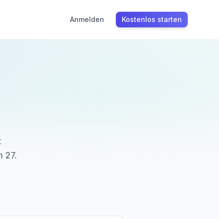
Anmelden
Kostenlos starten
t
m
27.