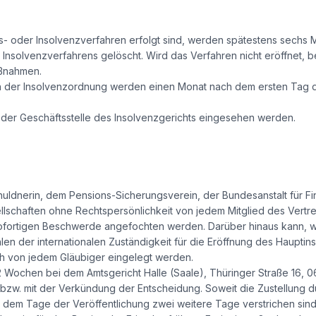
ags- oder Insolvenzverfahren erfolgt sind, werden spätestens sech
 Insolvenzverfahrens gelöscht. Wird das Verfahren nicht eröffnet, b
aßnahmen.
h der Insolvenzordnung werden einen Monat nach dem ersten Tag de
n der Geschäftsstelle des Insolvenzgerichts eingesehen werden.
uldnerin, dem Pensions-Sicherungsverein, der Bundesanstalt für Fi
ellschaften ohne Rechtspersönlichkeit von jedem Mitglied des Vert
sofortigen Beschwerde angefochten werden. Darüber hinaus kann, we
en der internationalen Zuständigkeit für die Eröffnung des Haupti
ch von jedem Gläubiger eingelegt werden.
n 2 Wochen bei dem Amtsgericht Halle (Saale), Thüringer Straße 16, 0
ng bzw. mit der Verkündung der Entscheidung. Soweit die Zustellung
ch dem Tage der Veröffentlichung zwei weitere Tage verstrichen sind. 