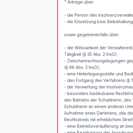
" Anträge über:
- die Person des Insolvenzverwalte
- die Einsetzung bzw. Beibehaltun
sowie gegebenenfalls über:
- die Wirksamkeit der Verwalterer
Tätigkeit (§ 35 Abs. 2 InsO),
- Zwischenrechnungslegungen ge
(§ 66 Abs. 3 InsO),
- eine Hinterlegungsstelle und Be
- den Fortgang des Verfahrens (§ 15
- die Verwertung der Insolvenzmass
- besonders bedeutsame Rechtshan
des Betriebs der Schuldnerin, des
Schuldnerin an einem anderen Unt
Aufnahme eines Darlehens, das di
Rechtsstreits mit erheblichem Streit
- eine Betriebsveräußerung an beso
- eine Beantragung der Anordnung 