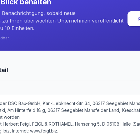
Blick behalten
e Benachrichtigung, sobald neue
zu Ihren überwachten Unternehmen veröffentlicht
u 10 Einheiten.
ndbar
ail
 der DSC Bau-GmbH, Karl-Liebknecht-Str. 34, 06317 Seegebiet Mans
ski, Am Hinterfeld 18 g, 06317 Seegebiet Mansfelder Land, (Geschäft
et worden.
lt Herbert Feigl, FEIGL & ROTHAMEL, Hansering 5, D 06108 Halle (Saa
biz, Internet: www.feigl.biz.