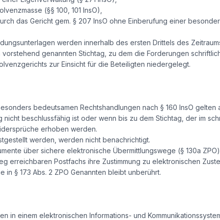
solvenzmasse (§§ 100, 101 InsO),
 durch das Gericht gem. § 207 InsO ohne Einberufung einer besond
ldungsunterlagen werden innerhalb des ersten Drittels des Zeitrau
 vorstehend genannten Stichtag, zu dem die Forderungen schriftlic
solvenzgerichts zur Einsicht für die Beteiligten niedergelegt.
esonders bedeutsamen Rechtshandlungen nach § 160 InsO gelten als
icht beschlussfähig ist oder wenn bis zu dem Stichtag, der im schr
 Widersprüche erhoben werden.
tgestellt werden, werden nicht benachrichtigt.
okumente über sichere elektronische Übermittlungswege (§ 130a ZP
 erreichbaren Postfachs ihre Zustimmung zu elektronischen Zustel
ie in § 173 Abs. 2 ZPO Genannten bleibt unberührt.
en in einem elektronischen Informations- und Kommunikationssystem