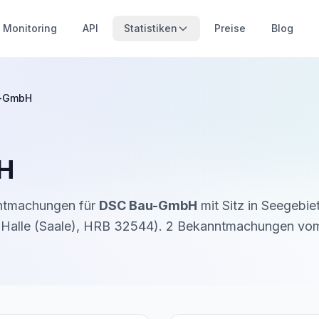
Monitoring
API
Statistiken
Preise
Blog
-GmbH
H
nntmachungen für
DSC Bau-GmbH
mit Sitz in
Seegebie
Halle (Saale)
,
HRB 32544
).
2
Bekanntmachung
en
vo