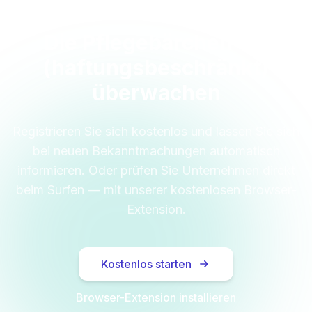
Die Pflegebärchen UG
(haftungsbeschränkt)
überwachen
Registrieren Sie sich kostenlos und lassen Sie sich
bei neuen Bekanntmachungen automatisch
informieren. Oder prüfen Sie Unternehmen direkt
beim Surfen — mit unserer kostenlosen Browser-
Extension.
Kostenlos starten
Browser-Extension installieren