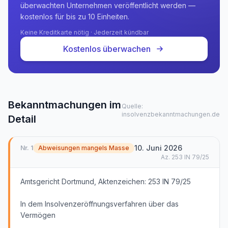
überwachten Unternehmen veröffentlicht werden —
kostenlos für bis zu 10 Einheiten.
Keine Kreditkarte nötig · Jederzeit kündbar
Kostenlos überwachen
Bekanntmachungen im
Quelle:
insolvenzbekanntmachungen.de
Detail
10. Juni 2026
Nr.
1
Abweisungen mangels Masse
Az.
253 IN 79/25
Amtsgericht Dortmund, Aktenzeichen: 253 IN 79/25
In dem Insolvenzeröffnungsverfahren über das
Vermögen