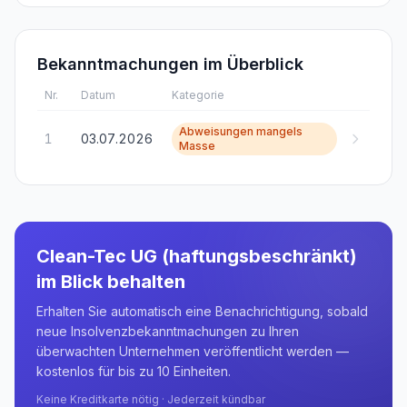
Bekanntmachungen im Überblick
Nr.
Datum
Kategorie
Abweisungen mangels
1
03.07.2026
Masse
Clean-Tec UG (haftungsbeschränkt)
im Blick behalten
Erhalten Sie automatisch eine Benachrichtigung, sobald
neue Insolvenzbekanntmachungen zu Ihren
überwachten Unternehmen veröffentlicht werden —
kostenlos für bis zu 10 Einheiten.
Keine Kreditkarte nötig · Jederzeit kündbar