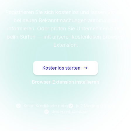
Registrieren Sie sich kostenlos und lassen Sie sich
bei neuen Bekanntmachungen automatisch
informieren. Oder prüfen Sie Unternehmen direkt
beim Surfen — mit unserer kostenlosen Browser-
Extension.
Kostenlos starten
Browser-Extension installieren
Keine Kreditkarte nötig
In 2 Minuten startklar
Jederzeit kündbar