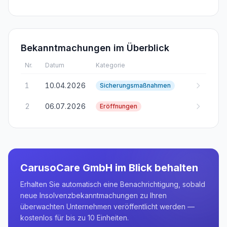
Bekanntmachungen im Überblick
Nr.
Datum
Kategorie
1
10.04.2026
Sicherungsmaßnahmen
2
06.07.2026
Eröffnungen
CarusoCare GmbH
im Blick behalten
Erhalten Sie automatisch eine Benachrichtigung, sobald
neue Insolvenzbekanntmachungen zu Ihren
überwachten Unternehmen veröffentlicht werden —
kostenlos für bis zu 10 Einheiten.