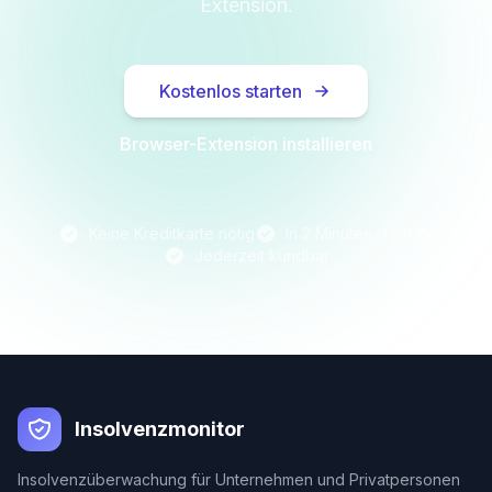
Extension.
Kostenlos starten
Browser-Extension installieren
Keine Kreditkarte nötig
In 2 Minuten startklar
Jederzeit kündbar
Insolvenzmonitor
Insolvenzüberwachung für Unternehmen und Privatpersonen