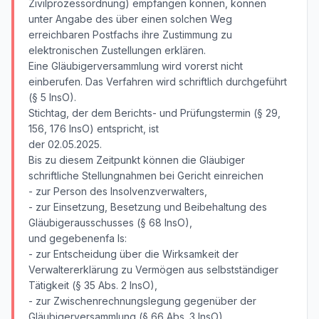
Zivilprozessordnung) empfangen können, können
unter Angabe des über einen solchen Weg
erreichbaren Postfachs ihre Zustimmung zu
elektronischen Zustellungen erklären.
Eine Gläubigerversammlung wird vorerst nicht
einberufen. Das Verfahren wird schriftlich durchgeführt
(§ 5 InsO).
Stichtag, der dem Berichts- und Prüfungstermin (§ 29,
156, 176 InsO) entspricht, ist
der 02.05.2025.
Bis zu diesem Zeitpunkt können die Gläubiger
schriftliche Stellungnahmen bei Gericht einreichen
- zur Person des Insolvenzverwalters,
- zur Einsetzung, Besetzung und Beibehaltung des
Gläubigerausschusses (§ 68 InsO),
und gegebenenfa ls:
- zur Entscheidung über die Wirksamkeit der
Verwaltererklärung zu Vermögen aus selbstständiger
Tätigkeit (§ 35 Abs. 2 InsO),
- zur Zwischenrechnungslegung gegenüber der
Gläubigerversammlung (§ 66 Abs. 3 InsO),