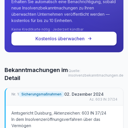
Erhalten Sie automatisch eine Benachrichtigung, sobald
neue Insolvenzbekanntmachungen zu Ihren
überwachten Unternehmen veröffentlicht werden —
kostenlos für bis zu 10 Einheiten.
Keine Kreditkarte nötig · Jederzeit kündbar
Kostenlos überwachen
Bekanntmachungen im
Quelle:
insolvenzbekanntmachungen.de
Detail
02. Dezember 2024
Nr.
1
Sicherungsmaßnahmen
Az.
603 IN 37/24
Amtsgericht Duisburg, Aktenzeichen: 603 IN 37/24
In dem Insolvenzeröffnungsverfahren über das
Vermögen