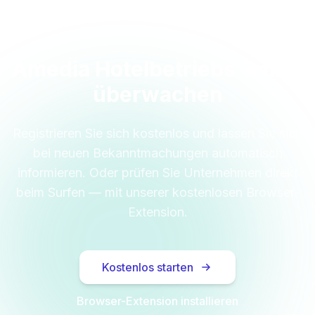
Amedia Hotelbetriebs GmbH
überwachen
Registrieren Sie sich kostenlos und lassen Sie sich
bei neuen Bekanntmachungen automatisch
informieren. Oder prüfen Sie Unternehmen direkt
beim Surfen — mit unserer kostenlosen Browser-
Extension.
Kostenlos starten
Browser-Extension installieren