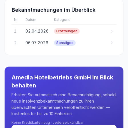
Bekanntmachungen im Überblick
Nr.
Datum
Kategorie
1
02.04.2026
Eröffnungen
2
06.07.2026
Sonstiges
Amedia Hotelbetriebs GmbH
im Blick
behalten
Erhalten Sie automatisch eine Benachrichtigung, sobald
neue Insolvenzbekanntmachungen zu Ihren
überwachten Unternehmen veröffentlicht werden —
kostenlos für bis zu 10 Einheiten.
Keine Kreditkarte nötig · Jederzeit kündbar