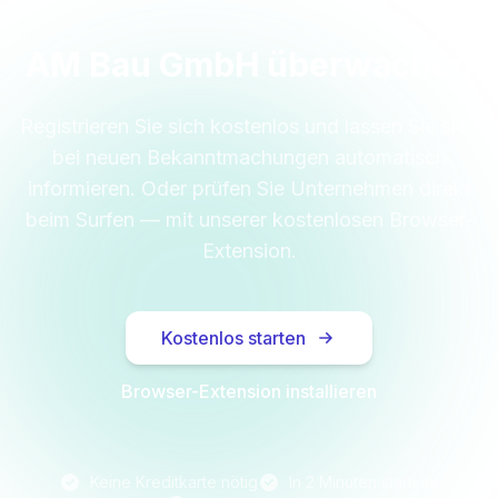
AM Bau GmbH überwachen
Registrieren Sie sich kostenlos und lassen Sie sich
bei neuen Bekanntmachungen automatisch
informieren. Oder prüfen Sie Unternehmen direkt
beim Surfen — mit unserer kostenlosen Browser-
Extension.
Kostenlos starten
Browser-Extension installieren
Keine Kreditkarte nötig
In 2 Minuten startklar