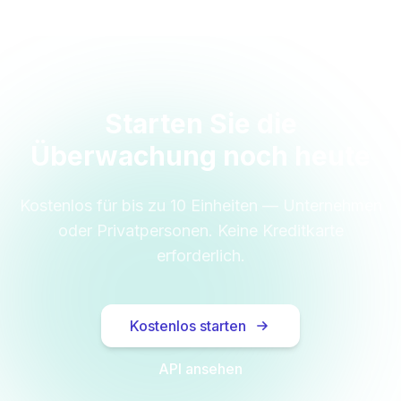
Starten Sie die
Überwachung noch heute
Kostenlos für bis zu 10 Einheiten — Unternehmen
oder Privatpersonen. Keine Kreditkarte
erforderlich.
Kostenlos starten
API ansehen