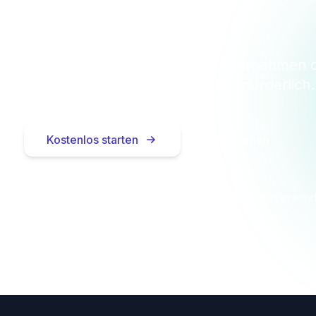
heute
tenlos für bis zu 10 Einheiten — Unternehmen 
Privatpersonen. Keine Kreditkarte erforderlich.
Kostenlos starten
API ansehen
Keine Kreditkarte nötig
In 2 Minuten startklar
Jederzeit kün