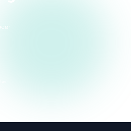
oder
dbar