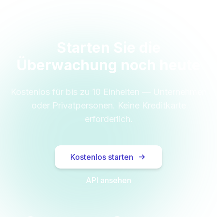
Starten Sie die
Überwachung noch heute
Kostenlos für bis zu 10 Einheiten — Unternehmen
oder Privatpersonen. Keine Kreditkarte
erforderlich.
Kostenlos starten
API ansehen