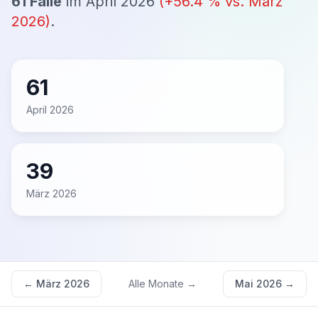
61
Fälle
im
April 2026
(
+
56.4
% vs.
März
2026
)
.
61
April 2026
39
März 2026
←
März 2026
Alle Monate →
Mai 2026
→