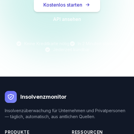
Kostenlos starten
API ansehen
Keine Kreditkarte nötig
In 2 Minuten startklar
Jederzeit kündbar
Insolvenzmonitor
Insolvenzüberwachung für Unternehmen und Privatpersonen
— täglich, automatisch, aus amtlichen Quellen.
PRODUKTE
RESSOURCEN